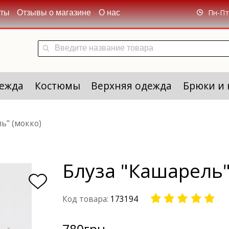
Пн-Пт 
кты
Отзывы о магазине
О нас
ежда
Костюмы
Верхняя одежда
Брюки и
ь" (мокко)
Блуза "Кашарель"
Код товара:
173194
780
грн