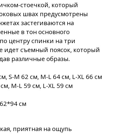
ничком-стоечкой, который
 боковых швах предусмотрены
нжетах застегиваются на
енные в тон основного
 по центру спинки на три
те идет съемный поясок, который
здав различные образы.
м, S-M 62 см, M-L 64 см, L-XL 66 см
см, M-L 59 см, L-XL 59 см
62*94 см
гкая, приятная на ощупь