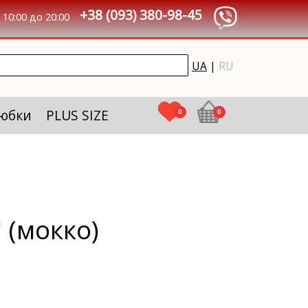
+38 (093) 380-98-45
10:00 до 20:00
UA
|
RU
 юбки
PLUS SIZE
0
0
 (мокко)