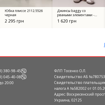
Юбка плиссе 2112.5526
Джинсы baggy со
черная
рваными элементами -
03259 кофейные
2 295 грн
1 620 грн
3) 380-98-45
ФЛП Тосенко О.Л.
Свидетельство АБ №780753 о
3) 045-40-08
Свидетельство плательщик
 до 20:00
налога А №582002 от 01.05.2
Адрес: Воскресенский просп
Украина, 02125