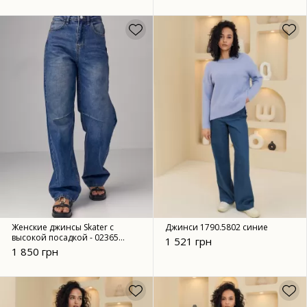
Женские джинсы Skater с
Джинси 1790.5802 синие
высокой посадкой - 02365
1 521 грн
синие
1 850 грн