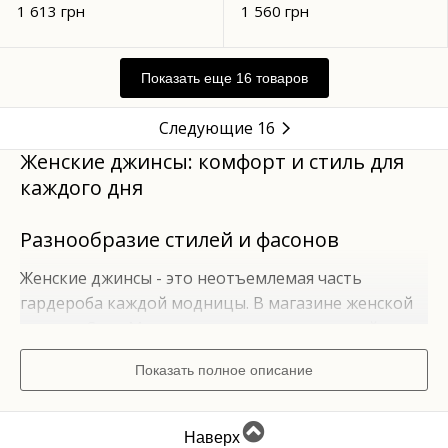
1 613 грн
1 560 грн
Показать еще 16 товаров
Следующие 16
Женские джинсы: комфорт и стиль для
каждого дня
Разнообразие стилей и фасонов
Женские джинсы - это неотъемлемая часть
гардероба каждой модницы. В магазине женской
одежды SorryMama мы предлагаем широкий
выбор моделей джинсов различных фасонов,
Показать полное описание
цветов и стилей, чтобы каждая женщина могла
подобрать идеальную пару для себя.
Наверх