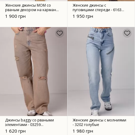
Женские джинсы МОМ со
Женские джинсы с
рваным декором на карманах
пуговицами спереди - 6163
- 6390 черные
синий
1 900 грн
1 950 грн
Джинсы baggy со рваными
Женские джинсы с молниями
элементами - 03259
- 3202 голубые
кофейные
1 620 грн
1 980 грн