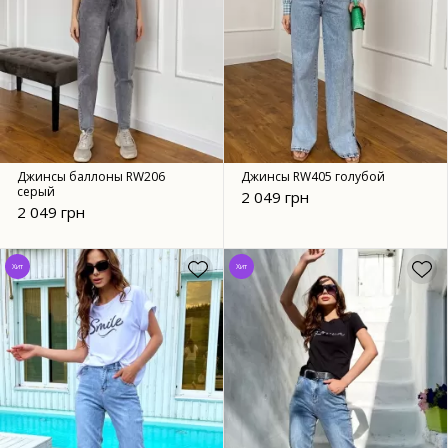
Джинсы баллоны RW206
Джинсы RW405 голубой
серый
2 049 грн
2 049 грн
Хит
Хит