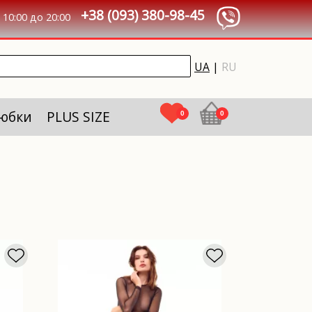
+38 (093) 380-98-45
10:00 до 20:00
UA
|
RU
 юбки
PLUS SIZE
0
0