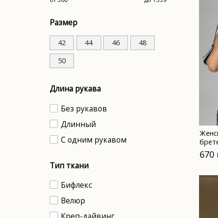
Размер
42
44
46
48
50
Длина рукава
Без рукавов
Длинный
Женс
С одним рукавом
брет
670
Тип ткани
Бифлекс
Велюр
Креп-дайвинг