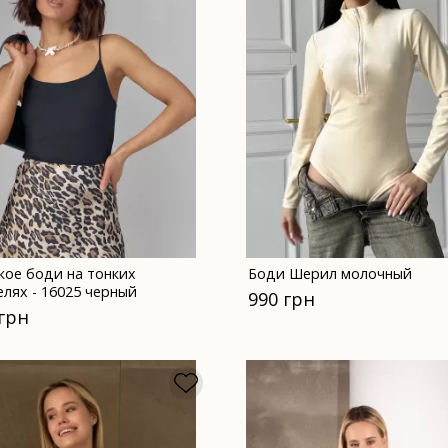
кое боди на тонких
Боди Шерил молочный
елях - 16025 черный
990 грн
 грн