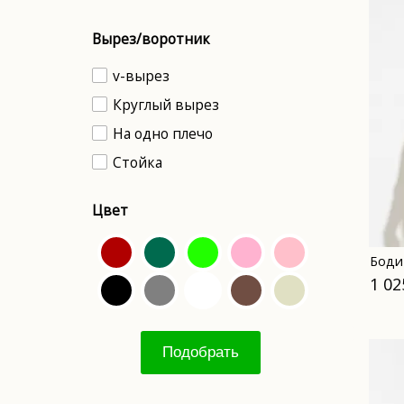
Вырез/воротник
v-вырез
Круглый вырез
На одно плечо
Стойка
Цвет
Боди
1 02
Подобрать