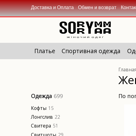
Доставка и Оплата
Обмен и возврат
Конта
Платье
Спортивная одежда
Од
Главна
Же
по п
Одежда
699
Кофты
15
Лонгслив
22
Свитера
51
Свитшоты
29