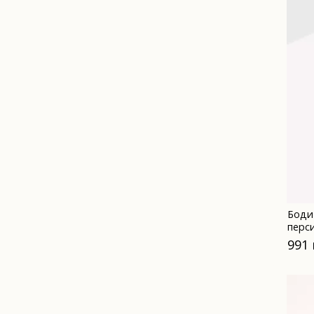
Боди
перс
991