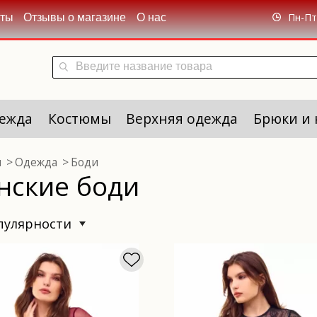
Пн-Пт 
кты
Отзывы о магазине
О нас
ежда
Костюмы
Верхняя одежда
Брюки и
я
Одежда
Боди
нские боди
опулярности