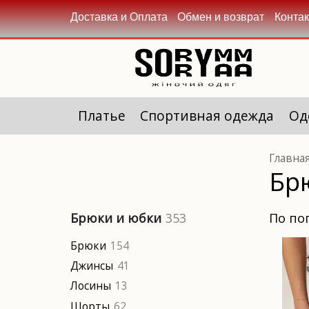
Доставка и Оплата
Обмен и возврат
Конта
Платье
Спортивная одежда
Од
Главна
Бр
по п
Брюки и юбки
353
Брюки
154
Джинсы
41
Лосины
13
Шорты
62