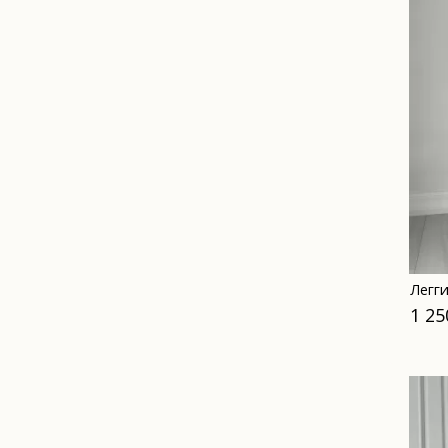
Легг
1 25