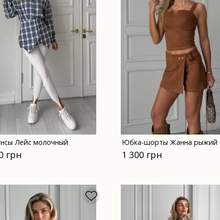
инсы Лейс молочный
Юбка-шорты Жанна рыжий
0 грн
1 300 грн