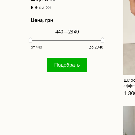
Юбки
83
Цена
, грн
440
—
2340
от 440
до 2340
Подобрать
Широ
эффе
1 80