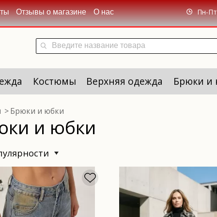
Пн-Пт 
кты
Отзывы о магазине
О нас
ежда
Костюмы
Верхняя одежда
Брюки и
я
Брюки и юбки
юки и юбки
опулярности