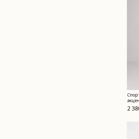
Спор
акце
2 38