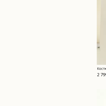
Кост
2 79