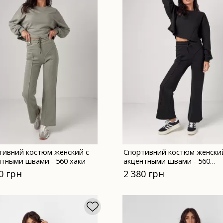
тивний костюм женский с
Спортивний костюм женски
нтными швами - 560 хаки
акцентными швами - 560
черный
0 грн
2 380 грн