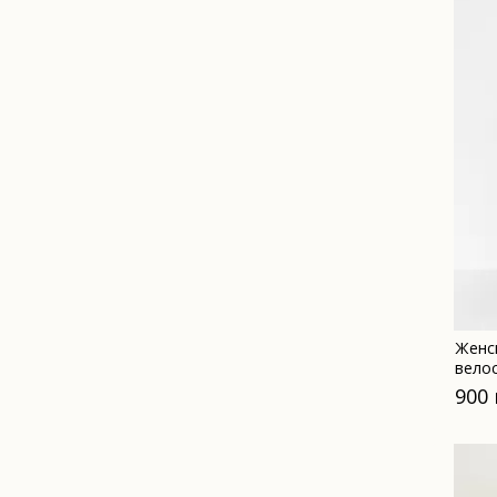
Женс
вело
топо
900