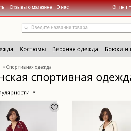
Пн-Пт 
кты
Отзывы о магазине
О нас
ежда
Костюмы
Верхняя одежда
Брюки и
я
Спортивная одежда
нская спортивная одежд
опулярности