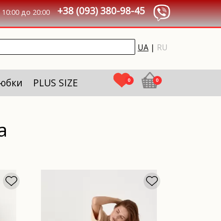
+38 (093) 380-98-45
10:00 до 20:00
UA
|
RU
 юбки
PLUS SIZE
0
0
а