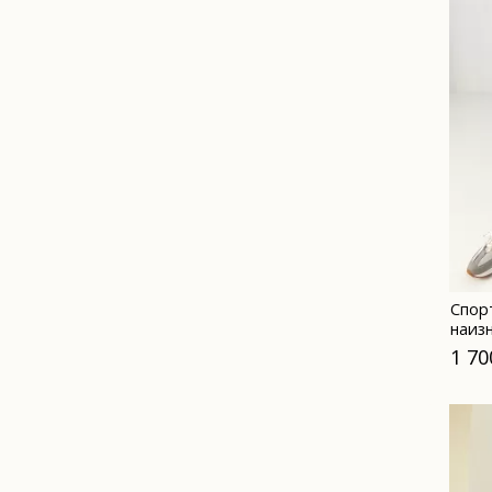
Спор
наиз
1 70