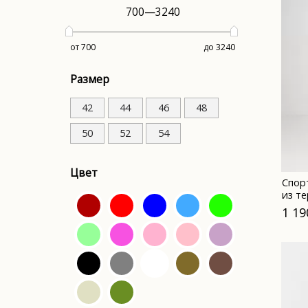
700
—
3240
от 700
до 3240
Размер
42
44
46
48
50
52
54
Цвет
Спор
из т
1 19