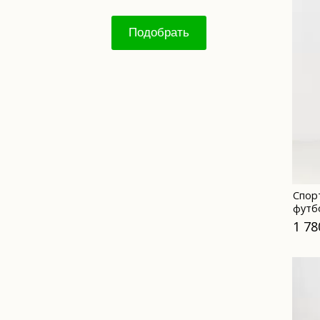
Подобрать
Спор
футб
своб
1 78
черн