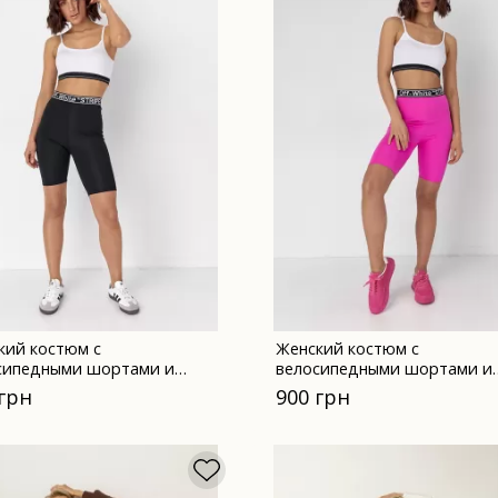
кий костюм с
Женский костюм с
сипедными шортами и
велосипедными шортами и
м - 26951 черный
топом - 26951 фуксия
 грн
900 грн