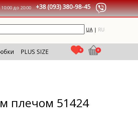
+38 (093) 380-98-45
10:00 до 20:00
UA
|
RU
 юбки
PLUS SIZE
0
0
ым плечом 51424