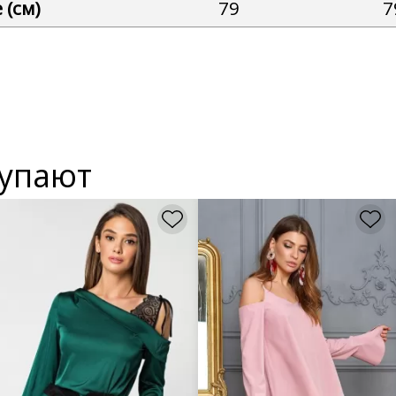
 (см)
79
7
купают