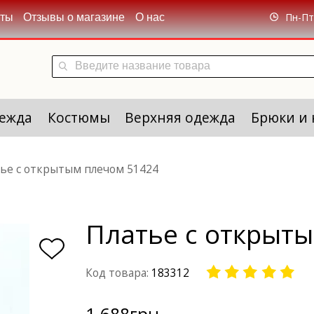
Пн-Пт 
кты
Отзывы о магазине
О нас
ежда
Костюмы
Верхняя одежда
Брюки и
ье с открытым плечом 51424
Платье с открыт
Код товара:
183312
1 688
грн