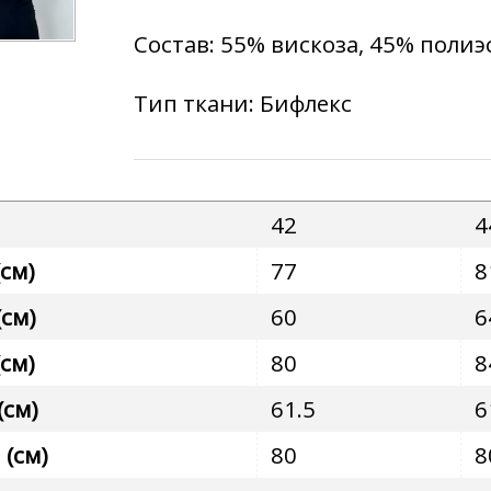
Состав: 55% вискоза, 45% полиэ
Тип ткани: Бифлекс
42
4
см)
77
8
см)
60
6
см)
80
8
(см)
61.5
6
(см)
80
8