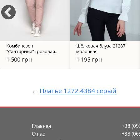
Комбинезон
Шёлковая блуза 21287
"Санторини" (розовая
молочная
пудра)
1 500 грн
1 195 грн
←
Платье 1272.4384 серый
+38 (09
Главная
+38 (06
О нас