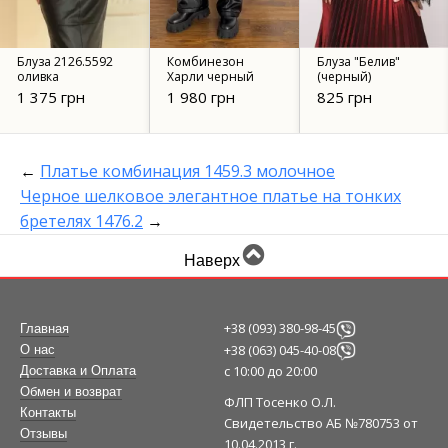
Блуза 2126.5592
Комбинезон
Блуза "Белив"
оливка
Харли черный
(черный)
1 375 грн
1 980 грн
825 грн
←
Платье комбинация 1459.3 молочное
Черное шелковое элегантное платье на тонких
бретелях 1476.2
→
Наверх
+38 (093) 380-98-45
Главная
+38 (063) 045-40-08
О нас
с 10:00 до 20:00
Доставка и Оплата
Обмен и возврат
ФЛП Тосенко О.Л.
Контакты
Свидетельство АБ №780753 от
Отзывы
10.04.2013 г.