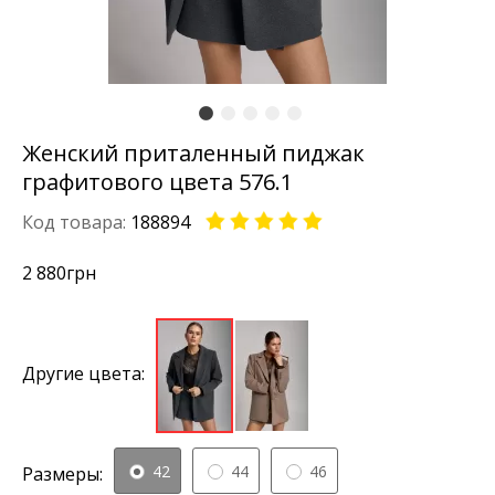
Женский приталенный пиджак
графитового цвета 576.1
Код товара:
188894
2 880
грн
Другие цвета:
42
44
46
Размеры: