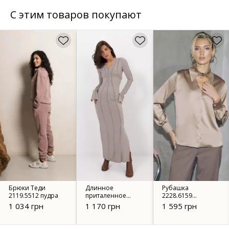
С этим товаров покупают
Брюки Теди
Длинное
Рубашка
2119.5512 пудра
приталенное
2228.6159
платье со швами
коричневая
1 034 грн
1 170 грн
1 595 грн
наружу 4713
бежевый