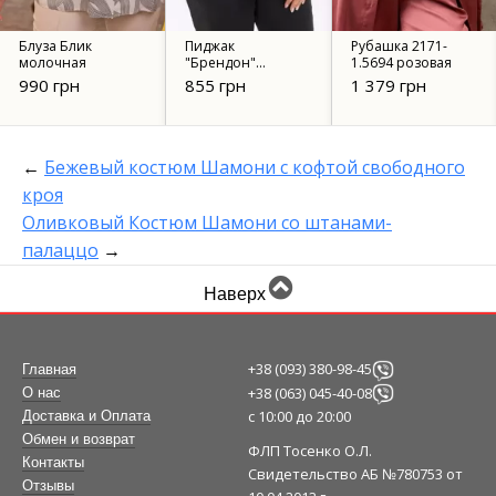
Блуза Блик
Пиджак
Рубашка 2171-
молочная
"Брендон"
1.5694 розовая
(черный)
990 грн
855 грн
1 379 грн
←
Бежевый костюм Шамони с кофтой свободного
кроя
Оливковый Костюм Шамони со штанами-
палаццо
→
Наверх
+38 (093) 380-98-45
Главная
+38 (063) 045-40-08
О нас
с 10:00 до 20:00
Доставка и Оплата
Обмен и возврат
ФЛП Тосенко О.Л.
Контакты
Свидетельство АБ №780753 от
Отзывы