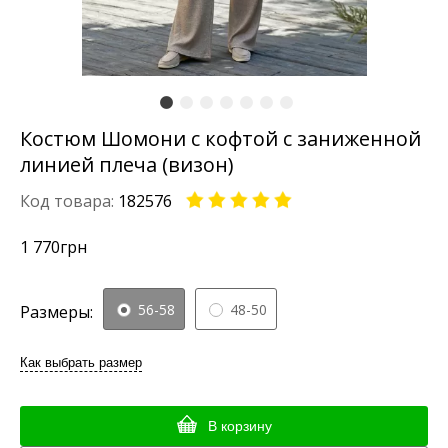
Костюм Шомони с кофтой с заниженной
линией плеча (визон)
Код товара:
182576
1 770
грн
56-58
48-50
Размеры:
Как выбрать размер
В корзину