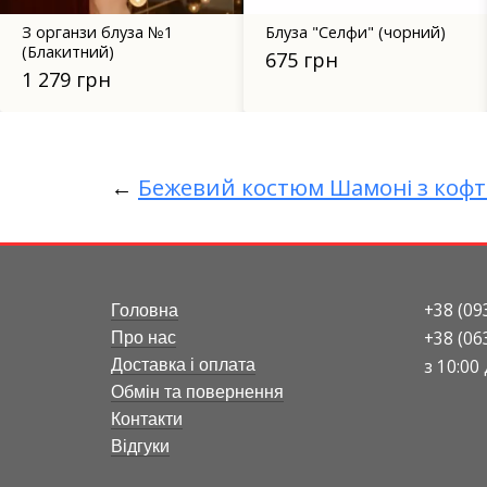
Блуза "Селфи" (чорний)
Сукня-жакет 50106
зелений
675 грн
1 499 грн
←
Бежевий костюм Шамоні з кофт
+38 (09
Головна
+38 (06
Про нас
з 10:00
Доставка і оплата
Обмін та повернення
Контакти
Відгуки