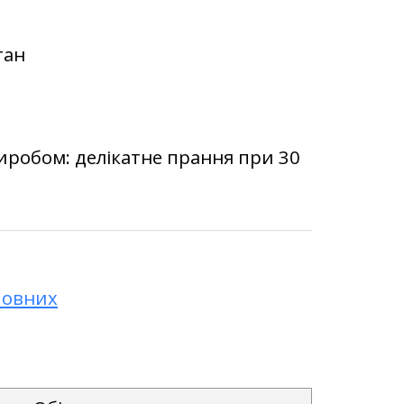
тан
иробом: делікатне прання при 30
повних