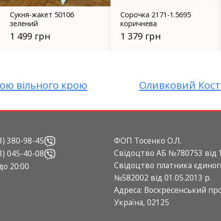
Сорочка 2171-1.5695
Штани жіночі плюс са
коричнева
"Ноа" (пісочний)
1 379 грн
840 грн
ою вільного крою
Оливковий Кост
3) 380-98-45
ФОП Тосенко О.Л.
Свідоцтво АБ №780753 від 1
3) 045-40-08
Свідоцтво платника єдиног
 до 20:00
№582002 від 01.05.2013 р.
Адреса: Воскресенський прос
Україна, 02125