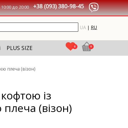
+38 (093) 380-98-45
10:00 до 20:00
UA
|
RU
і
PLUS SIZE
0
0
єю плеча (візон)
кофтою із
 плеча (візон)