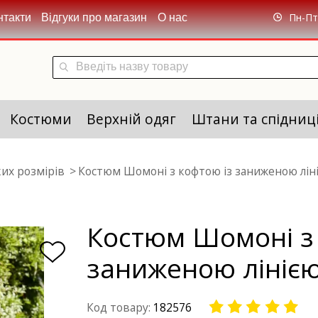
Пн-Пт 
нтакти
Відгуки про магазин
О нас
Костюми
Верхній одяг
Штани та спідниц
их розмірів
Костюм Шомоні з кофтою із заниженою ліні
Костюм Шомоні з 
заниженою лінією
Код товару:
182576