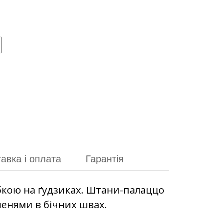
авка і оплата
Гарантія
ібкою на ґудзиках. Штани-палаццо
шенями в бічних швах.