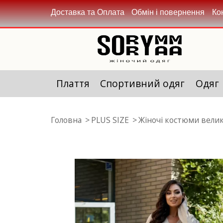
Доставка та Оплата
Обмін і повернення
Ко
Плаття
Спортивний одяг
Одяг
Головна
PLUS SIZE
Жіночі костюми велик