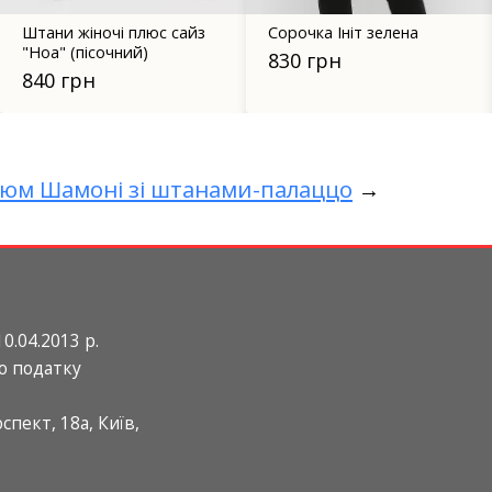
йз
Сорочка Ініт зелена
Сукня-жакет 50102
чорна
830 грн
1 499 грн
юм Шамоні зі штанами-палаццо
→
0.04.2013 р.
о податку
пект, 18а, Київ,