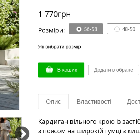
1 770
грн
Розміри:
56-58
48-50
Як вибрати розмір
В кошик
Опис
Властивості
Дост
Кардиган вільного крою із заст
з поясом на широкій гумці з ки