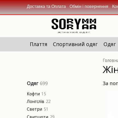
Доставка та Оплата
Обмін і повернення
Ко
Плаття
Спортивний одяг
Одяг
Головн
Жін
за п
Одяг
699
Кофти
15
Лонгслів
22
Светри
51
Свитшоти
29