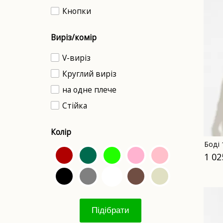
Кнопки
Виріз/комір
V-виріз
Круглий виріз
на одне плече
Стійка
Колір
Боді
1 02
Підібрати