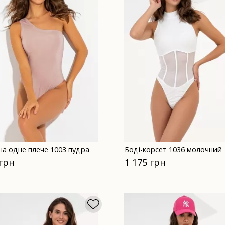
на одне плече 1003 пудра
Боді-корсет 1036 молочний
 грн
1 175 грн