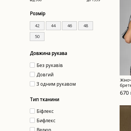
Розмір
42
44
46
48
50
Довжина рукава
Без рукавів
Довгий
Жіноч
З одним рукавом
брет
670
Тип тканини
Біфлекс
Бифлекс
Велюр