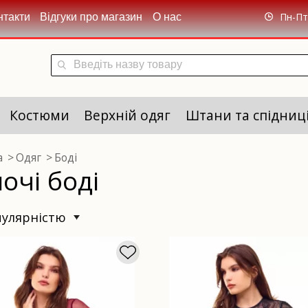
Пн-Пт 
нтакти
Відгуки про магазин
О нас
Костюми
Верхній одяг
Штани та спідниц
а
Одяг
Боді
очі боді
опулярністю