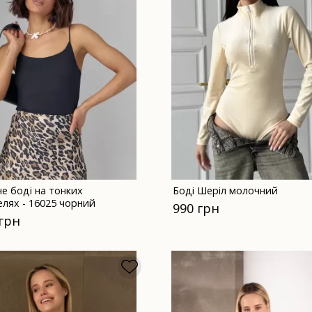
е боді на тонких
Боді Шеріл молочний
елях - 16025 чорний
990 грн
 грн