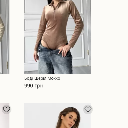
Боді Шеріл Мокко
990 грн