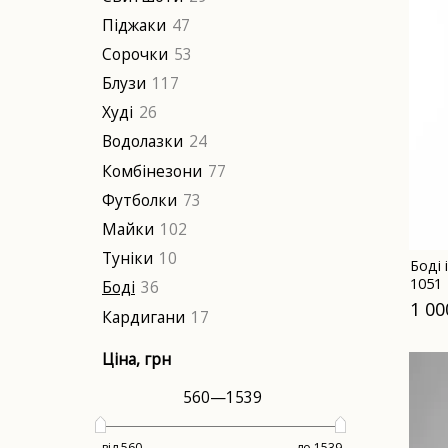
Піджаки
47
Сорочки
53
Блузи
117
Худі
26
Водолазки
24
Комбінезони
77
Футболки
73
Майки
102
Туніки
10
Боді 
1051
Боді
36
1 00
Кардигани
17
Ціна
, грн
560
—
1539
від 560
до 1539