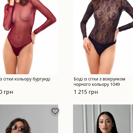
із сітки кольору бургунді
Боді із сітки з візерунком
чорного кольору 1049
0 грн
1 215 грн