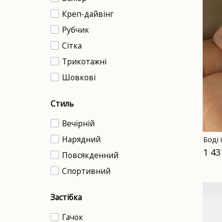
Креп-дайвінг
Рубчик
Сітка
Трикотажні
Шовкові
Стиль
Вечірній
Нарядний
Боді 
1 43
Повсякденний
Спортивний
Застібка
Гачок