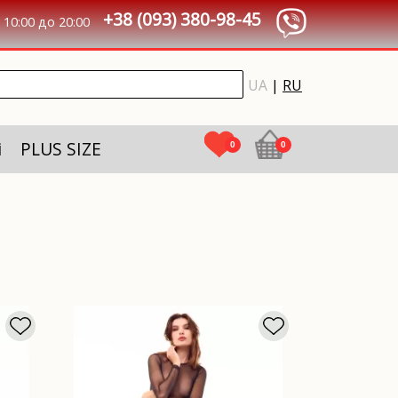
+38 (093) 380-98-45
10:00 до 20:00
UA
|
RU
і
PLUS SIZE
0
0