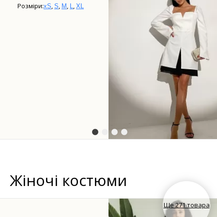
Розміри:
,
,
,
,
xS
S
M
L
XL
Жіночі костюми
Ще 271 товара