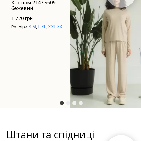
Костюм 2147.5609
бежевий
1 720 грн
Розміри:
,
,
S-M
L-XL
XXL-3XL
Штани та спідниці