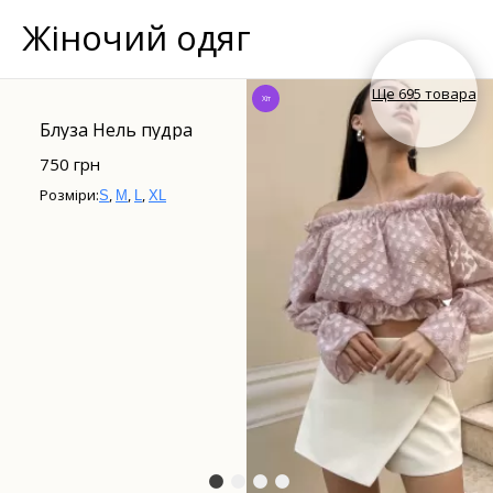
Жіночий одяг
Ще 695 товара
Хіт
Блуза Нель пудра
750 грн
Розміри:
,
,
,
S
M
L
XL