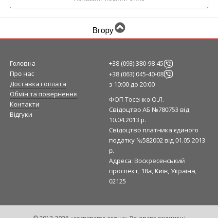
Спеціалізація в стилі та якості
Наш магазин спеціалізується на стильному та
Вгору
якісному жіночому одязі, включаючи також моделі
великих розмірів, щоб кожна знайшла щось за
своїм смаком і розміром.
Головна
+38 (093) 380-98-45
Про нас
+38 (063) 045-40-08
Стиль з комфортом
Доставка і оплата
з 10:00 до 20:00
Обмін та повернення
ФОП Тосенко О.Л.
SorryMama - це не просто магазин, це місце, де
Контакти
Свідоцтво АБ №780753 від
мода поєднується з комфортом. Ми прагнемо
Відгуки
10.04.2013 р.
створити атмосферу, в якій ви можете
Свідоцтво платника єдиного
насолоджуватися вибором одягу, не виходячи з
податку №582002 від 01.05.2013
дому.
р.
Адреса: Воскресенський
проспект, 18а, Київ, Україна,
Різноманіття стилів та розмірів
02125
Наша колекція жіночого одягу включає в себе
різноманіття стилів, від класичних до сучасних
трендів. Завдяки широкому асортименту та