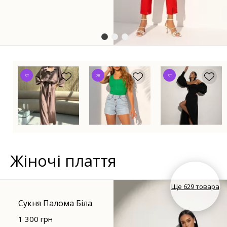
Хіт
Хіт
Хіт
Жіночі плаття
Ще 629 товара
Сукня Палома Біла
1 300 грн