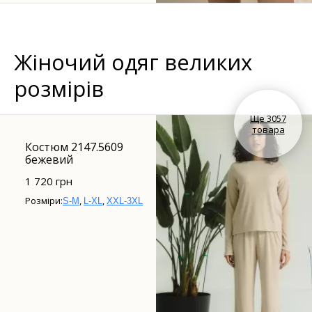
Жіночий одяг великих
розмірів
Ще 3057
товара
Костюм 2147.5609
бежевий
1 720 грн
Розміри:
,
,
S-M
L-XL
XXL-3XL