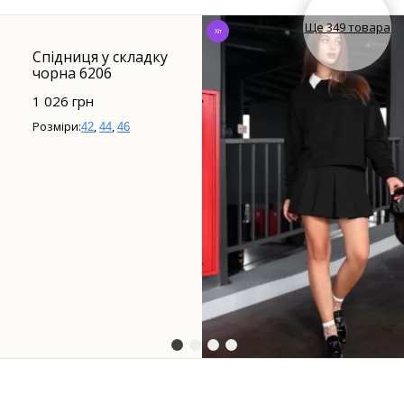
Ще 349 товара
Хіт
Спідниця у складку
чорна 6206
1 026 грн
Розміри:
,
,
42
44
46