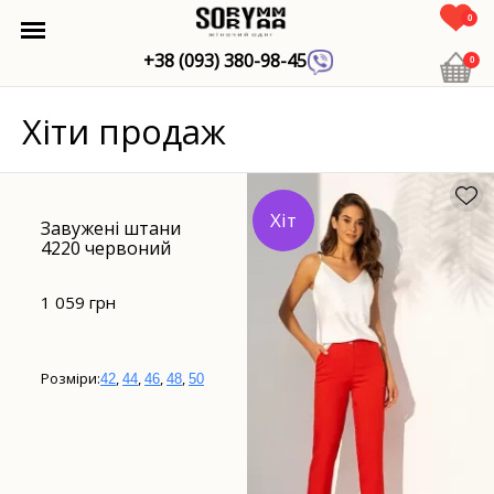
0
+38 (093) 380-98-45
0
Хіти продаж
Хіт
Завужені штани
4220 червоний
1 059 грн
Розміри:
,
,
,
,
42
44
46
48
50