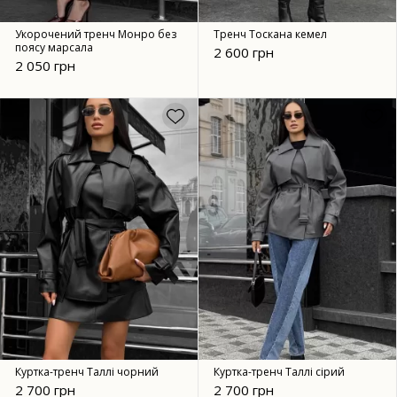
Укорочений тренч Монро без
Тренч Тоскана кемел
поясу марсала
2 600 грн
2 050 грн
Куртка-тренч Таллі чорний
Куртка-тренч Таллі сірий
2 700 грн
2 700 грн