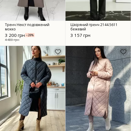
Тренч Некст подовжений
Шкіряний тренч 2144.5611
мокко
бежевий
3 200 грн
3 157 грн
−28%
4 400 грн