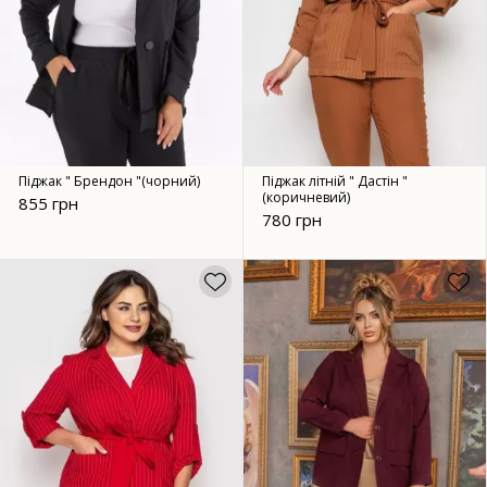
Піджак " Брендон "(чорний)
Піджак літній " Дастін "
(коричневий)
855 грн
780 грн