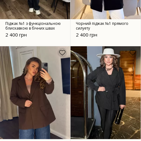
Піджак №1 з функціональною
Чорний піджак №1 прямого
блискавкою в бічних швах
силуету
2 400 грн
2 400 грн