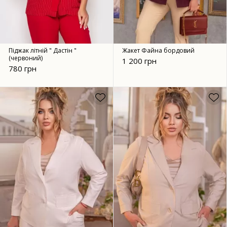
Піджак літній " Дастін "
Жакет Файна бордовий
(червоний)
1 200 грн
780 грн