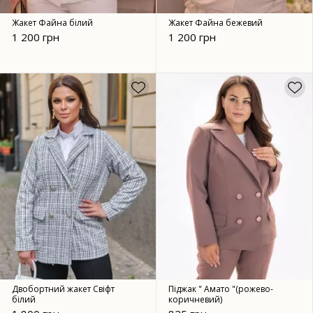
Жакет Файна білий
Жакет Файна бежевий
1 200 грн
1 200 грн
Двобортний жакет Свіфт
Піджак " Амато "(рожево-
білий
коричневий)