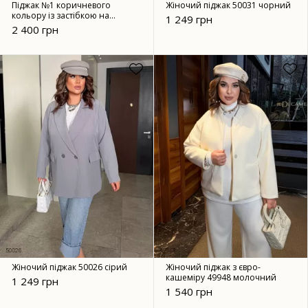
Піджак №1 коричневого
Жіночий піджак 50031 чорний
кольору із застібкою на
1 249 грн
гудзики
2 400 грн
Жіночий піджак 50026 сірий
Жіночий піджак з євро-
кашеміру 49948 молочний
1 249 грн
1 540 грн