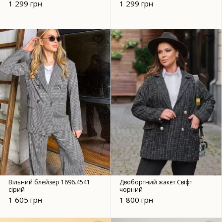
1 299 грн
1 299 грн
Вільний блейзер 1696.4541
Двобортний жакет Свіфт
сірий
чорний
1 605 грн
1 800 грн