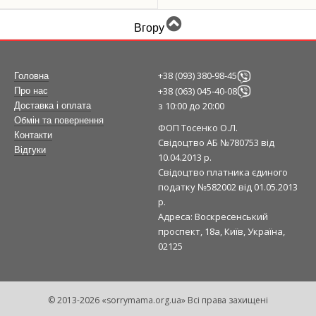
Вгору
+38 (093) 380-98-45
Головна
+38 (063) 045-40-08
Про нас
з 10:00 до 20:00
Доставка і оплата
Обмін та повернення
ФОП Тосенко О.Л.
Контакти
Свідоцтво АБ №780753 від
Відгуки
10.04.2013 р.
Свідоцтво платника єдиного
податку №582002 від 01.05.2013
р.
Адреса: Воскресенський
проспект, 18а, Київ, Україна,
02125
© 2013-2026 «sorrymama.org.ua» Всі права захищені