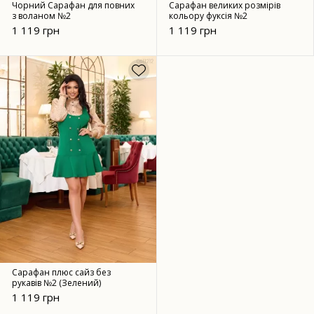
Чорний Сарафан для повних
Сарафан великих розмірів
з воланом №2
кольору фуксія №2
1 119 грн
1 119 грн
Сарафан плюс сайз без
рукавів №2 (Зелений)
1 119 грн