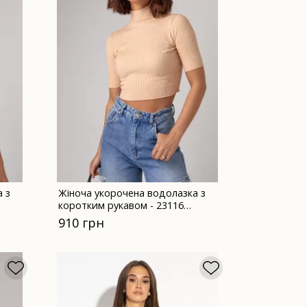
 з
Жіноча укорочена водолазка з
коротким рукавом - 23116
бежева
910 грн