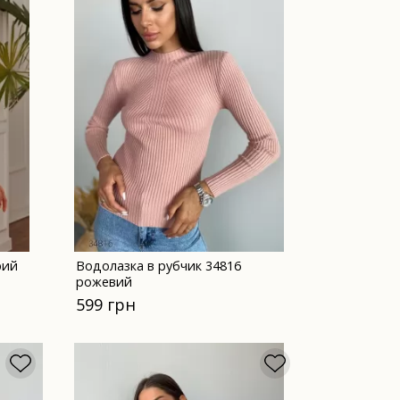
рий
Водолазка в рубчик 34816
рожевий
599 грн