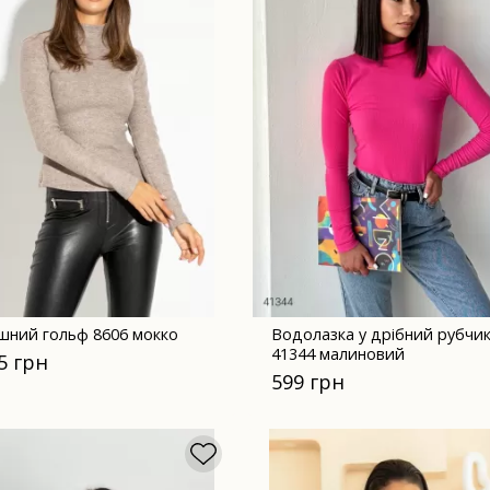
шний гольф 8606 мокко
Водолазка у дрібний рубчи
41344 малиновий
5 грн
599 грн