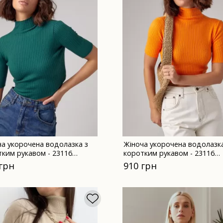
ча укорочена водолазка з
Жіноча укорочена водолазка
тким рукавом - 23116
коротким рукавом - 23116
на
оранжева
 грн
910 грн