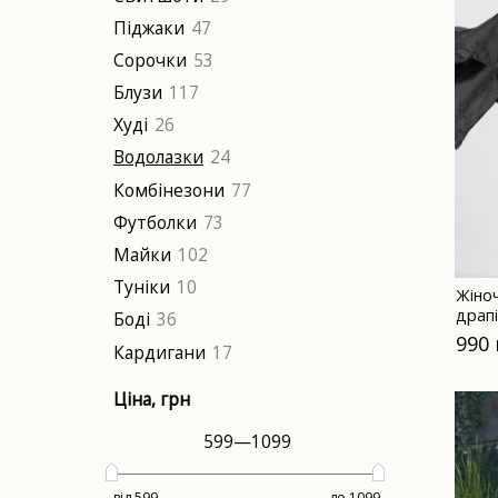
Піджаки
47
Сорочки
53
Блузи
117
Худі
26
Водолазки
24
Комбінезони
77
Футболки
73
Майки
102
Туніки
10
Жіно
драп
Боді
36
сірий
990
Кардигани
17
Ціна
, грн
599
—
1099
від 599
до 1099