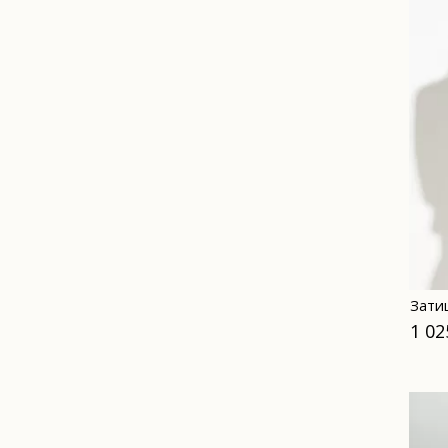
Зати
1 02