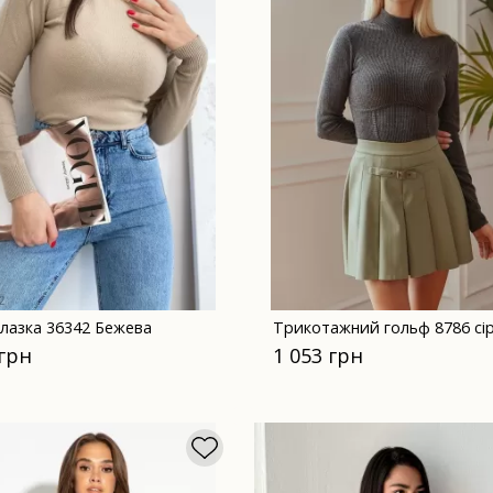
лазка 36342 Бежева
Трикотажний гольф 8786 сі
 грн
1 053 грн