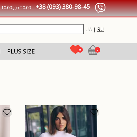
+38 (093) 380-98-45
10:00 до 20:00
UA
|
RU
і
PLUS SIZE
0
0