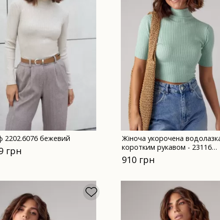
ф 2202.6076 бежевий
Жіноча укорочена водолазка
коротким рукавом - 23116
9 грн
м'ятна
910 грн