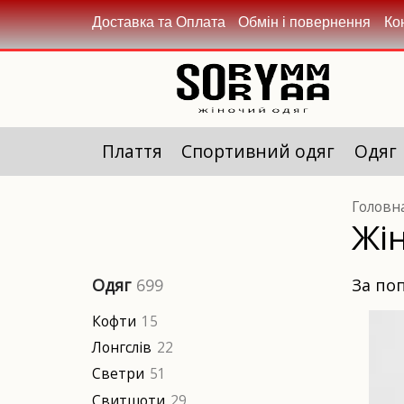
Доставка та Оплата
Обмін і повернення
Ко
Плаття
Спортивний одяг
Одяг
Головн
Жі
за п
Одяг
699
Кофти
15
Лонгслів
22
Светри
51
Свитшоти
29