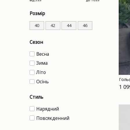
Розмір
40
42
44
46
Сезон
Весна
Зима
Літо
Гольф
Осінь
1 09
Стиль
Нарядний
Повсякденний