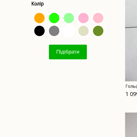
Колір
Підібрати
Голь
1 09