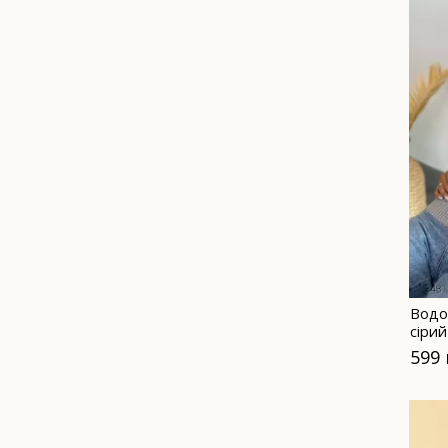
Водо
сірий
599