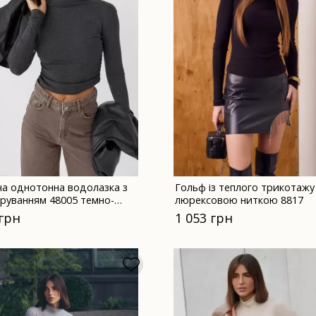
ча однотонна водолазка з
Гольф із теплого трикотажу
іруванням 48005 темно-
люрексовою ниткою 8817
 грн
1 053 грн