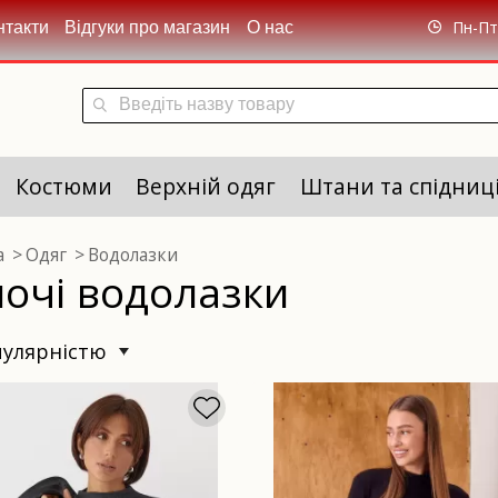
Пн-Пт 
нтакти
Відгуки про магазин
О нас
Костюми
Верхній одяг
Штани та спідниц
а
Одяг
Водолазки
ночі водолазки
опулярністю