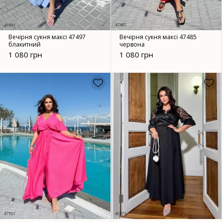
Вечірня сукня максі 47497
Вечірня сукня максі 47485
блакитний
червона
1 080 грн
1 080 грн