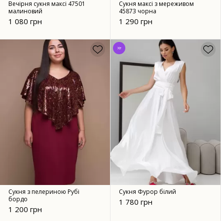
Вечірня сукня максі 47501
Сукня максі з мереживом
малиновий
45873 чорна
1 080 грн
1 290 грн
Хіт
Сукня з пелериною Рубі
Сукня Фурор білий
бордо
1 780 грн
1 200 грн