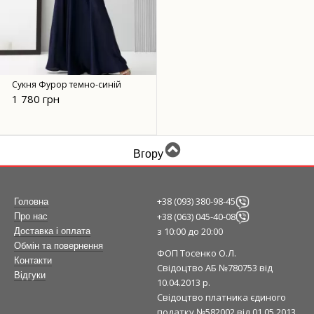
Сукня Фурор темно-синій
1 780 грн
Вгору
+38 (093) 380-98-45
Головна
+38 (063) 045-40-08
Про нас
з 10:00 до 20:00
Доставка і оплата
Обмін та повернення
ФОП Тосенко О.Л.
Контакти
Свідоцтво АБ №780753 від
Відгуки
10.04.2013 р.
Свідоцтво платника єдиного
податку №582002 від 01.05.2013