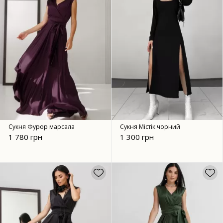
Сукня Фурор марсала
Сукня Містік чорний
1 780 грн
1 300 грн