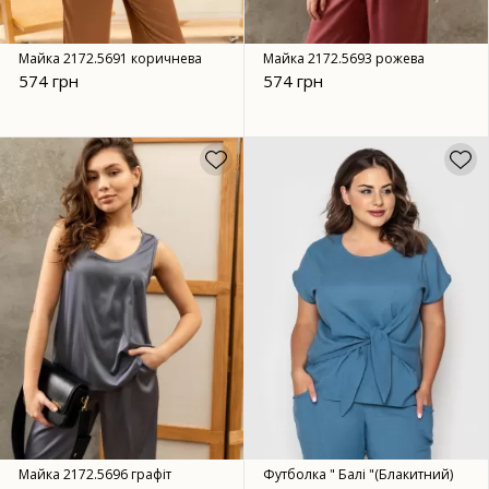
Майка 2172.5691 коричнева
Майка 2172.5693 рожева
574 грн
574 грн
Майка 2172.5696 графіт
Футболка " Балі "(Блакитний)