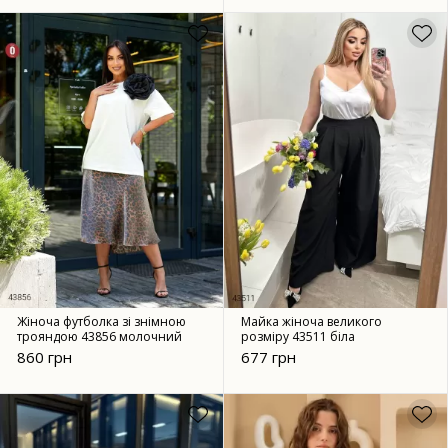
Жіноча футболка зі знімною
Майка жіноча великого
трояндою 43856 молочний
розміру 43511 біла
860 грн
677 грн