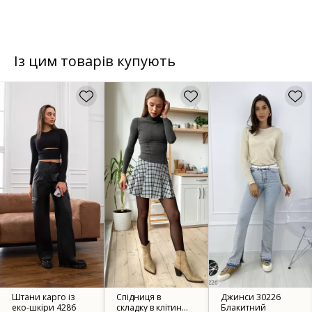
Із цим товарів купують
Штани карго із
Спідниця в
Джинси 30226
еко-шкіри 4286
складку в клітинку
Блакитний