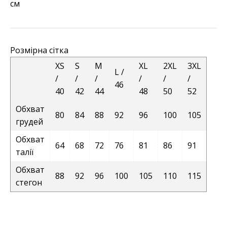
см
Розмірна сітка
XS
S
M
XL
2XL
3XL
L /
/
/
/
/
/
/
46
40
42
44
48
50
52
Обхват
80
84
88
92
96
100
105
грудей
Обхват
64
68
72
76
81
86
91
талії
Обхват
88
92
96
100
105
110
115
стегон