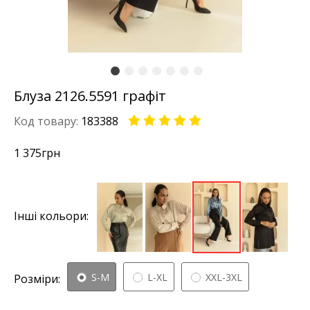
Блуза 2126.5591 графіт
Код товару:
183388
1 375
грн
Інші кольори:
S-M
L-XL
XXL-3XL
Розміри: