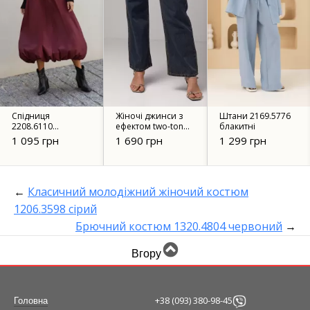
Спідниця
Жіночі джинси з
Штани 2169.5776
2208.6110
ефектом two-tone
блакитні
бургунді
coloring - 90118
1 095 грн
1 690 грн
1 299 грн
темно-синій.
←
Класичний молодіжний жіночий костюм
1206.3598 сірий
Брючний костюм 1320.4804 червоний
→
Вгору
+38 (093) 380-98-45
Головна