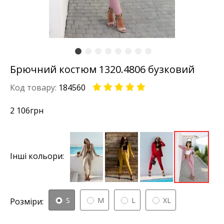
Брючний костюм 1320.4806 бузковий
Код товару:
184560
2 106
грн
Інші кольори:
S
M
L
XL
Розміри: