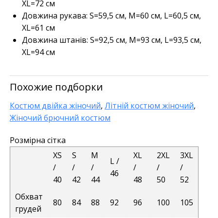
XL=72 см
Довжина рукава: S=59,5 см, M=60 см, L=60,5 см,
XL=61 см
Довжина штанів: S=92,5 см, M=93 см, L=93,5 см,
XL=94 см
Похожие подборки
Костюм двійка жіночий
,
Літній костюм жіночий
,
Жіночий брючний костюм
Розмірна сітка
XS
S
M
XL
2XL
3XL
L /
/
/
/
/
/
/
46
40
42
44
48
50
52
Обхват
80
84
88
92
96
100
105
грудей