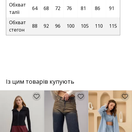
Обхват
64
68
72
76
81
86
91
талії
Обхват
88
92
96
100
105
110
115
стегон
Із цим товарів купують