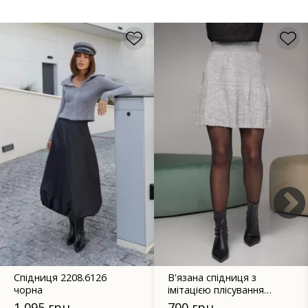
Спідниця 2208.6126
В'язана спідниця з
чорна
імітацією плісування
2225 сіра
1 095 грн
700 грн