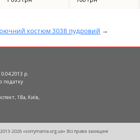
рючний костюм 3038 пудровий
→
0.04.2013 р.
о податку
пект, 18а, Київ,
2013-2026 «sorrymama.org.ua» Всі права захищені