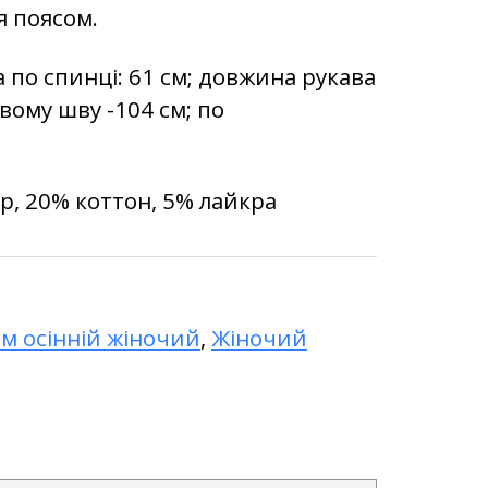
я поясом.
 по спинці: 61 см; довжина рукава
вому шву -104 см; по
ер, 20% коттон, 5% лайкра
м осінній жіночий
,
Жіночий