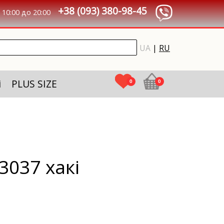
+38 (093) 380-98-45
10:00 до 20:00
UA
|
RU
і
PLUS SIZE
0
0
037 хакі