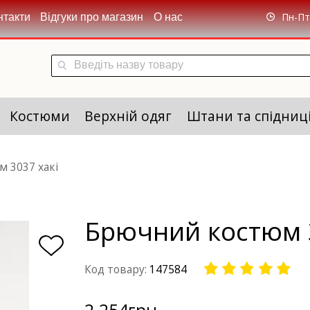
Пн-Пт 
нтакти
Відгуки про магазин
О нас
Костюми
Верхній одяг
Штани та спідниц
 3037 хакі
Брючний костюм 3
Код товару:
147584
2 254
грн