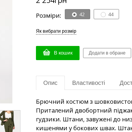
Розміри:
42
44
Як вибрати розмір
В кошик
Опис
Властивості
Дост
Брючний костюм з шовковисто
Приталений двобортний піджак б
гудзики. Штани, завужені до ни
кишенями у бокових швах. Штани