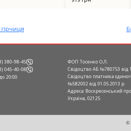
гірчиця
Б
3) 380-98-45
ФОП Тосенко О.Л.
Свідоцтво АБ №780753 від 1
3) 045-40-08
Свідоцтво платника єдиног
 до 20:00
№582002 від 01.05.2013 р.
Адреса: Воскресенський прос
Україна, 02125
© 