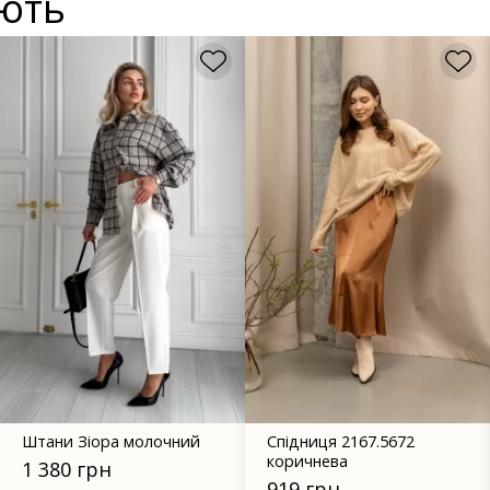
ують
Штани Зіора молочний
Спідниця 2167.5672
коричнева
1 380 грн
919 грн