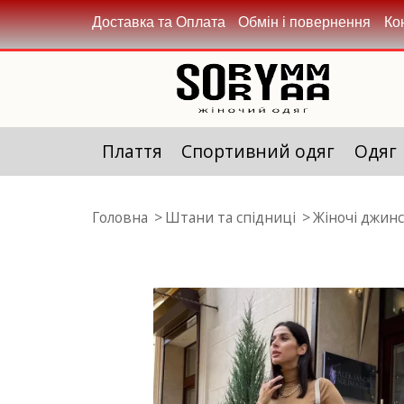
Доставка та Оплата
Обмін і повернення
Ко
Плаття
Спортивний одяг
Одяг
Головна
Штани та спідниці
Жіночі джин