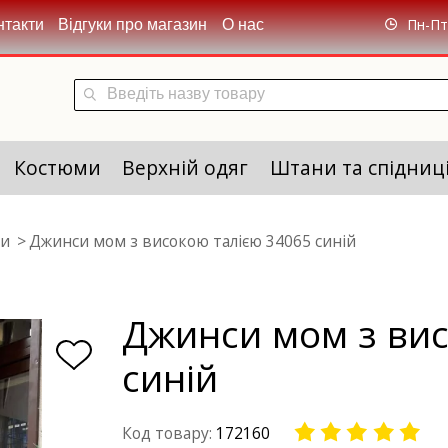
Пн-Пт 
нтакти
Відгуки про магазин
О нас
Костюми
Верхній одяг
Штани та спідниц
си
Джинси мом з високою талією 34065 синій
Джинси мом з вис
синій
Код товару:
172160