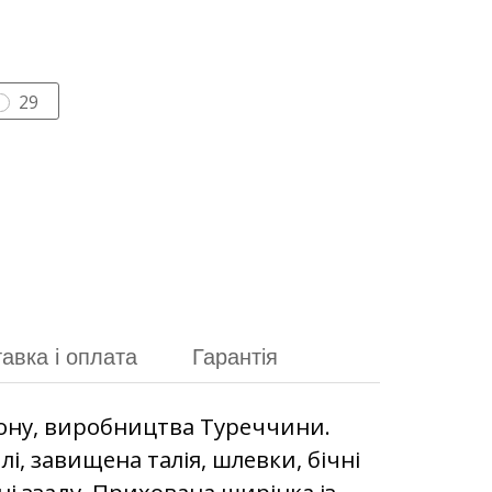
29
авка і оплата
Гарантія
тону, виробництва Туреччини.
і, завищена талія, шлевки, бічні
ні ззаду. Прихована ширінка із