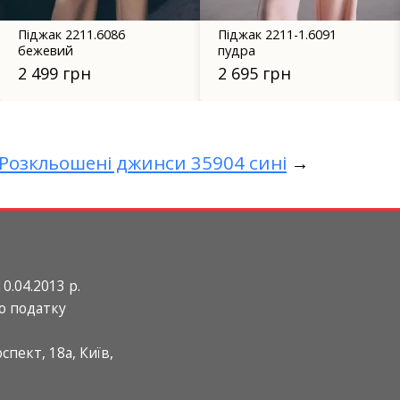
Піджак 2211-1.6091
Шкіряна сорочка 7096
пудра
чорна
2 695 грн
1 400 грн
Розкльошені джинси 35904 сині
→
0.04.2013 р.
о податку
пект, 18а, Київ,