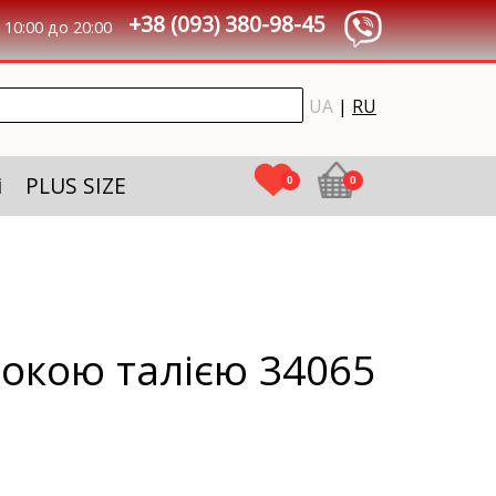
+38 (093) 380-98-45
10:00 до 20:00
UA
|
RU
і
PLUS SIZE
0
0
окою талією 34065