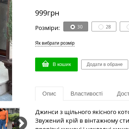
999
грн
Розміри:
30
28
Як вибрати розмір
В кошик
Опис
Властивості
Дост
Джинси з щільного якісного ко
Звужений крій в вінтажному стил
прорізні кишені і накладні кише