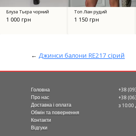
Топ Ліан рудий
Сірий жіночий піджак
566.3
1 150 грн
2 880 грн
←
Джинси балони RE217 сірий
+38 (09
Головна
+38 (06
Про нас
з 10:00
Доставка і оплата
Обмін та повернення
Контакти
Відгуки