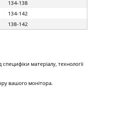
134-138
134-142
138-142
д специфіки матеріалу, технології
ьору вашого монітора.