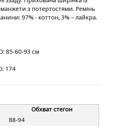
, манжети з потертостями. Ремінь
анини: 97% - коттон, 3% – лайкра.
О:
85-60-93 см
О:
174
Обхват стегон
88-94