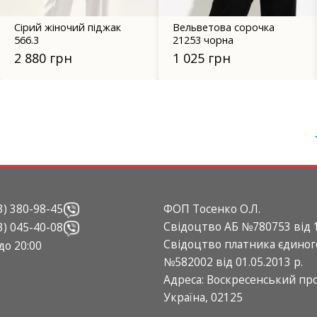
Вельветова сорочка
Піджак 2211.6086
21253 чорна
бежевий
1 025 грн
2 499 грн
3) 380-98-45
ФОП Тосенко О.Л.
Свідоцтво АБ №780753 від 1
3) 045-40-08
Свідоцтво платника єдиног
 до 20:00
№582002 від 01.05.2013 р.
Адреса: Воскресенський прос
Україна, 02125