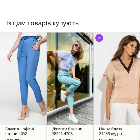
Із цим товарів купують
Хіт
Блакитні офісні
Джинси банани
Ніжна блуза
штани 4052
S8221.4708
21239 пудра
зелений