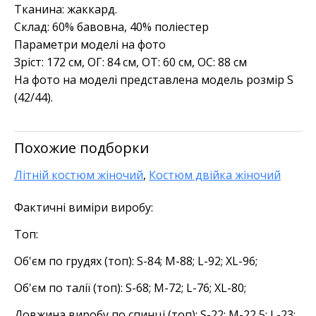
Тканина: жаккард.
Склад: 60% бавовна, 40% поліестер
Параметри моделі на фото
Зріст: 172 см, ОГ: 84 см, ОТ: 60 см, ОС: 88 см
На фото на моделі представлена модель розмір S
(42/44).
Похожие подборки
Літній костюм жіночий
,
Костюм двійка жіночий
Фактичні виміри виробу:
Топ:
Об'єм по грудях (топ): S-84; M-88; L-92; XL-96;
Об'єм по талії (топ): S-68; M-72; L-76; XL-80;
Довжина виробу по спинці (топ): S-22; M-22,5; L-23;