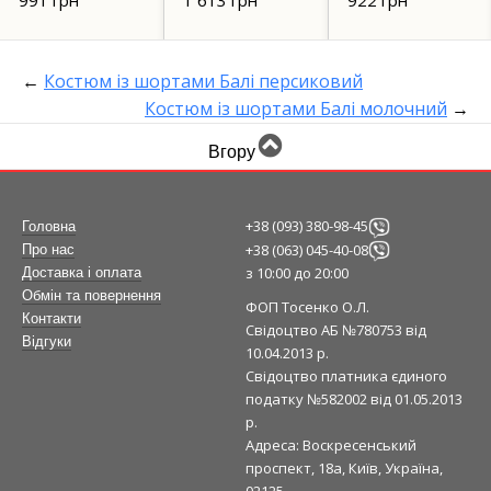
991 грн
1 613 грн
922 грн
←
Костюм із шортами Балі персиковий
Костюм із шортами Балі молочний
→
Вгору
+38 (093) 380-98-45
Головна
+38 (063) 045-40-08
Про нас
з 10:00 до 20:00
Доставка і оплата
Обмін та повернення
ФОП Тосенко О.Л.
Контакти
Свідоцтво АБ №780753 від
Відгуки
10.04.2013 р.
Свідоцтво платника єдиного
податку №582002 від 01.05.2013
р.
Адреса: Воскресенський
проспект, 18а, Київ, Україна,