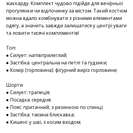
жаккарду. Комплект чудово підійде для вечірньої
прогулянки чи відпочинку за містом. Такий костюм
можна вдало комбінувати з різними елементами
одягу, а значить завжди залишатися у центрі уваги
та ловити тисячі компліментів!
Топ:
● Силует: напівприлеглий;
● Застібка: центральна на петлі та гудзики;
● Комір (горловина): фігурний виріз горловини;
Шорти:
● Силует: трапеція;
● Посадка: середня;
● Пояс: притачний, з резинкою по спинці;
● Застібка: таємна блискавка;
● Кишені: у шві, з косим входом;