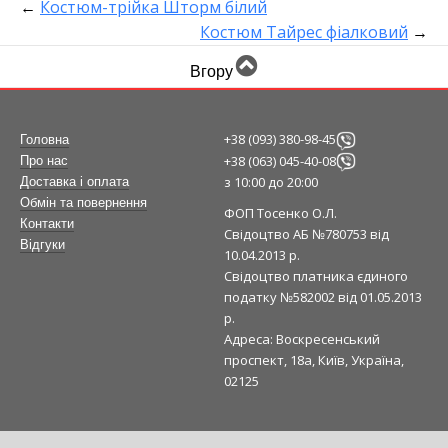
←
Костюм-трійка Шторм білий
Костюм Тайрес фіалковий
→
Вгору
+38 (093) 380-98-45
Головна
+38 (063) 045-40-08
Про нас
з 10:00 до 20:00
Доставка і оплата
Обмін та повернення
ФОП Тосенко О.Л.
Контакти
Свідоцтво АБ №780753 від
Відгуки
10.04.2013 р.
Свідоцтво платника єдиного
податку №582002 від 01.05.2013
р.
Адреса: Воскресенський
проспект, 18а, Київ, Україна,
02125