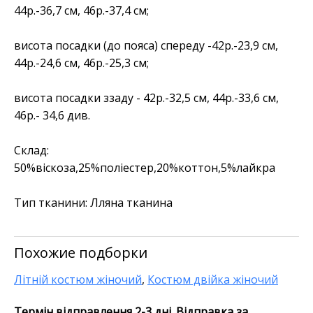
44р.-36,7 см, 46р.-37,4 см;
висота посадки (до пояса) спереду -42р.-23,9 см,
44р.-24,6 см, 46р.-25,3 см;
висота посадки ззаду - 42р.-32,5 см, 44р.-33,6 см,
46р.- 34,6 див.
Склад:
50%віскоза,25%поліестер,20%коттон,5%лайкра
Тип тканини:
Лляна тканина
Похожие подборки
Літній костюм жіночий
,
Костюм двійка жіночий
Термін відправлення 2-3 дні. Відправка за