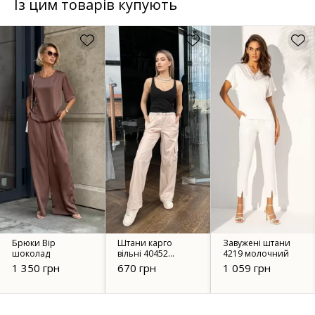
Із цим товарів купують
Брюки Вір
Штани карго
Завужені штани
шоколад
вільні 40452
4219 молочний
світло-бежевий
1 350 грн
670 грн
1 059 грн