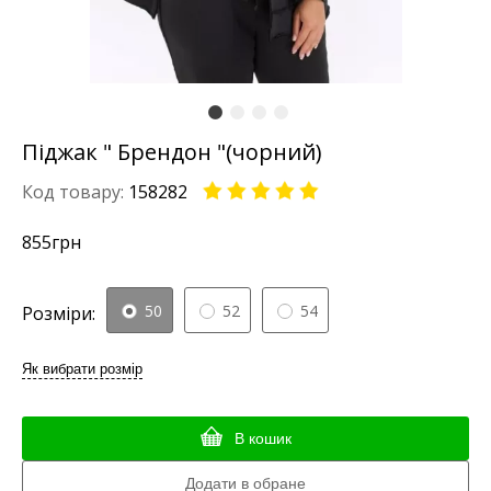
Піджак " Брендон "(чорний)
Код товару:
158282
855
грн
50
52
54
Розміри:
Як вибрати розмір
В кошик