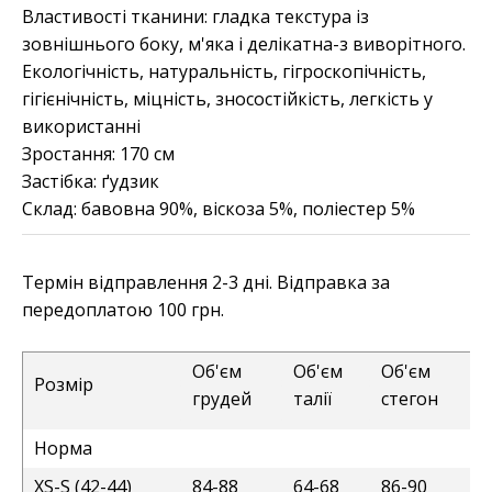
Властивості тканини:
гладка текстура із
зовнішнього боку, м'яка і делікатна-з виворітного.
Екологічність, натуральність, гігроскопічність,
гігієнічність, міцність, зносостійкість, легкість у
використанні
Зростання:
170 см
Застібка:
ґудзик
Склад:
бавовна 90%, віскоза 5%, поліестер 5%
Термін відправлення 2-3 дні. Відправка за
передоплатою 100 грн.
Об'єм
Об'єм
Об'єм
Розмір
грудей
талії
стегон
Норма
XS-S (42-44)
84-88
64-68
86-90