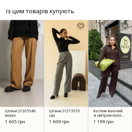
Із цим товарів купують
Штани 2120.5546
Штани 2127.5570
Костюм жіночий
мокко
сірі
зі светром-поло
49051
1 605 грн
1 609 грн
1 199 грн
коричневий