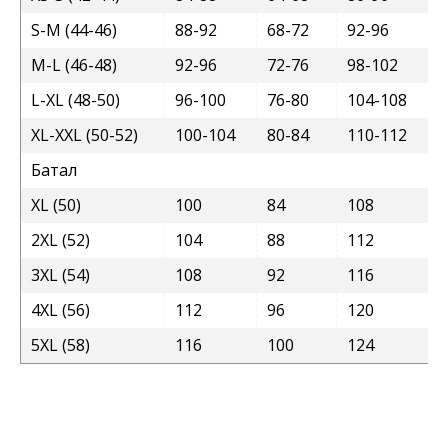
S-M (44-46)
88-92
68-72
92-96
M-L (46-48)
92-96
72-76
98-102
L-XL (48-50)
96-100
76-80
104-108
XL-XXL (50-52)
100-104
80-84
110-112
Батал
XL (50)
100
84
108
2XL (52)
104
88
112
3XL (54)
108
92
116
4XL (56)
112
96
120
5XL (58)
116
100
124