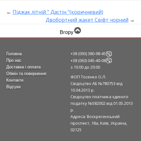
←
Піджак літній " Дастін "(коричневий)
Двобортний жакет Свіфт чорний
→
Вгору
+38 (093) 380-98-45
Головна
+38 (063) 045-40-08
Про нас
з 10:00 до 20:00
Доставка і оплата
Обмін та повернення
ФОП Тосенко О.Л.
Контакти
Свідоцтво АБ №780753 від
Відгуки
10.04.2013 р.
Свідоцтво платника єдиного
податку №582002 від 01.05.2013
р.
Адреса: Воскресенський
проспект, 18а, Київ, Україна,
02125