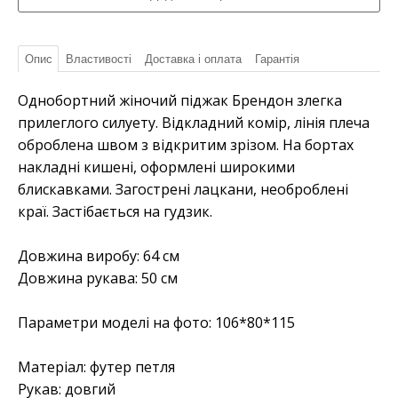
Опис
Властивості
Доставка і оплата
Гарантія
Однобортний жіночий піджак Брендон злегка
прилеглого силуету. Відкладний комір, лінія плеча
оброблена швом з відкритим зрізом. На бортах
накладні кишені, оформлені широкими
блискавками. Загострені лацкани, необроблені
краї. Застібається на гудзик.
Довжина виробу: 64 см
Довжина рукава: 50 см
Параметри моделі на фото: 106*80*115
Матеріал:
футер петля
Рукав:
довгий