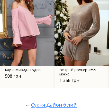
Блуза Мирида пудра
Вечірній ромпер 4599
мокко
508 грн
1 366 грн
←
Сукня Дайон білий