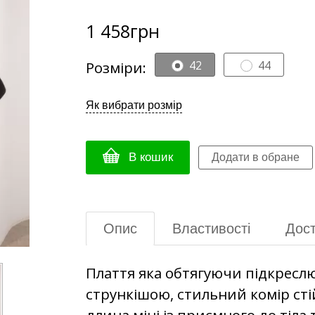
1 458
грн
Розміри:
42
44
Як вибрати розмір
В кошик
Опис
Властивості
Дост
Плаття яка обтягуючи підкреслює
стрункішою, стильний комір сті
длина міні із приємного до тіла