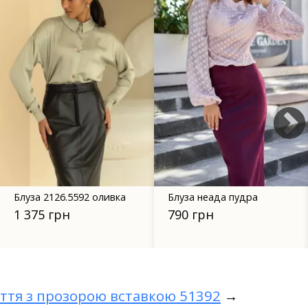
Блуза 2126.5592 оливка
Блуза неада пудра
1 375 грн
790 грн
ття з прозорою вставкою 51392
→