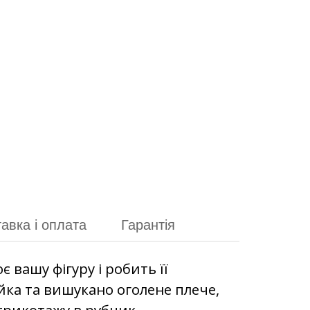
авка і оплата
Гарантія
 вашу фігуру і робить її
йка та вишукано оголене плече,
 трикотажу в рубчик.