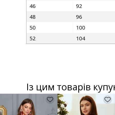
46
92
48
96
50
100
52
104
Із цим товарів куп