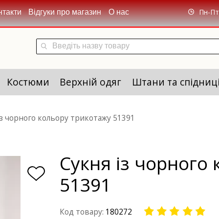
Пн-Пт 
нтакти
Відгуки про магазин
О нас
Костюми
Верхній одяг
Штани та спідниц
із чорного кольору трикотажу 51391
Сукня із чорного
51391
Код товару:
180272