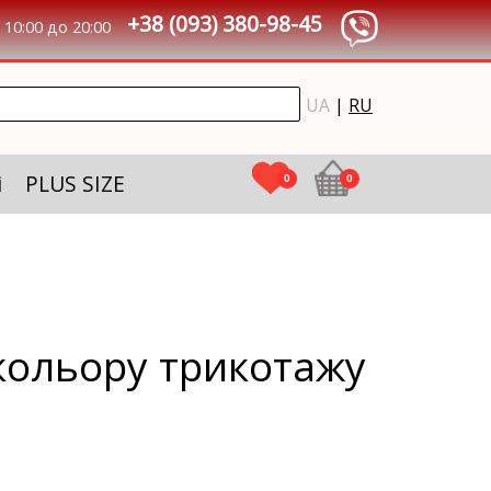
+38 (093) 380-98-45
10:00 до 20:00
UA
|
RU
і
PLUS SIZE
0
0
 кольору трикотажу