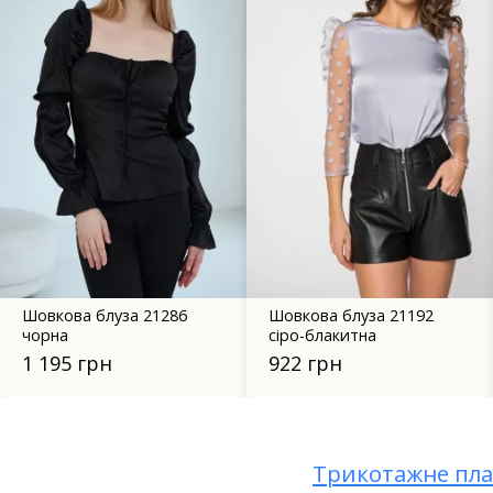
Шовкова блуза 21286
Шовкова блуза 21192
чорна
сіро-блакитна
1 195 грн
922 грн
Трикотажне пла