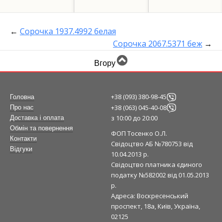
←
Сорочка 1937.4992 белая
Сорочка 2067.5371 беж
→
Вгору
+38 (093) 380-98-45
Головна
+38 (063) 045-40-08
Про нас
з 10:00 до 20:00
Доставка і оплата
Обмін та повернення
ФОП Тосенко О.Л.
Контакти
Свідоцтво АБ №780753 від
Відгуки
10.04.2013 р.
Свідоцтво платника єдиного
податку №582002 від 01.05.2013
р.
Адреса: Воскресенський
проспект, 18а, Київ, Україна,
02125