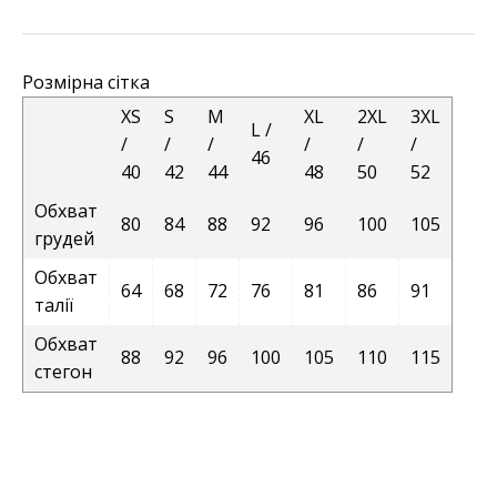
Розмірна сітка
XS
S
M
XL
2XL
3XL
L /
/
/
/
/
/
/
46
40
42
44
48
50
52
Обхват
80
84
88
92
96
100
105
грудей
Обхват
64
68
72
76
81
86
91
талії
Обхват
88
92
96
100
105
110
115
стегон