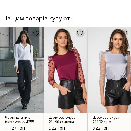
Із цим товарів купують
Чорні штани в
Шовкова блуза
Шовкова блуза
білу смужку 4255
21190 сливова
21192 сіро-
блакитна
1 127 грн
922 грн
922 грн