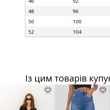
46
92
48
96
50
100
52
104
Із цим товарів куп