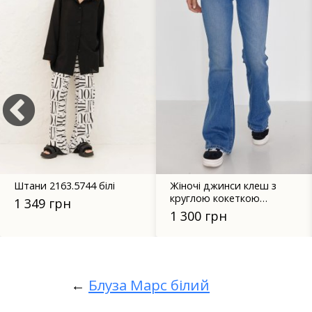
Жіночі джинси клеш з
Спідниця Пліє чорни
круглою кокеткою
1 350 грн
позаду - 0951
1 300 грн
←
Блуза Марс білий