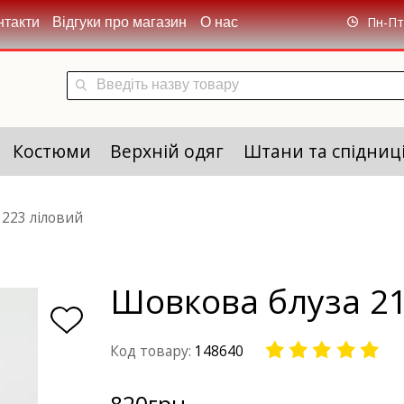
Пн-Пт 
нтакти
Відгуки про магазин
О нас
Костюми
Верхній одяг
Штани та спідниц
223 ліловий
Шовкова блуза 21
Код товару:
148640
820
грн