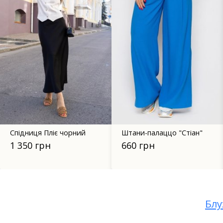
й
Штани-палаццо "Стіан"
Прямі літні штани 99
молочний
660 грн
1 100 грн
Блу