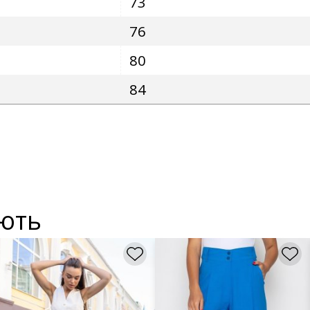
73
76
80
84
ують