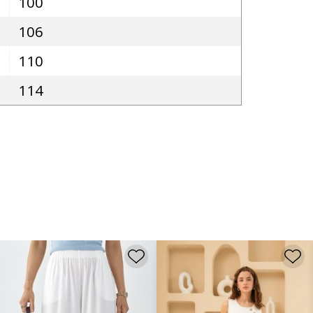
100
106
110
114