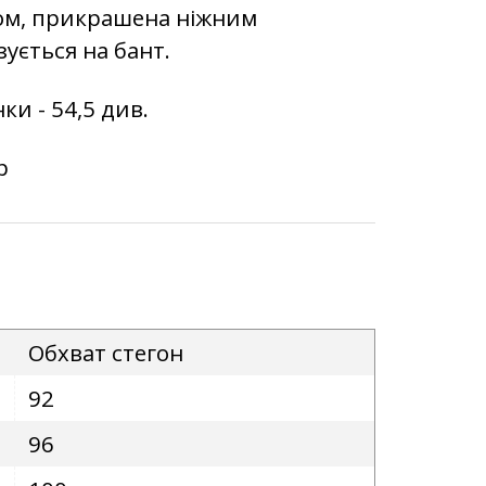
ром, прикрашена ніжним
зується на бант.
ки - 54,5 див.
р
Обхват стегон
92
96