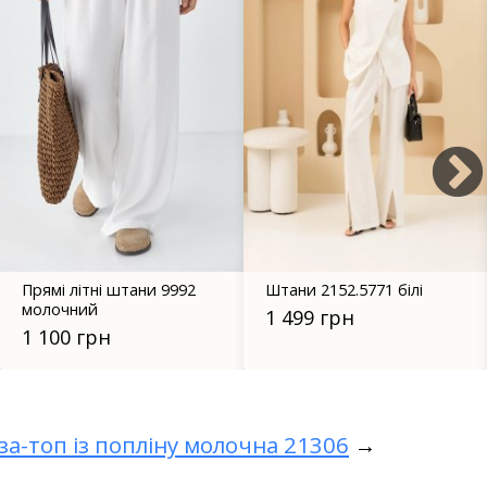
92
Штани 2152.5771 білі
Пляжна туніка Море
чорний
1 499 грн
745 грн
за-топ із попліну молочна 21306
→