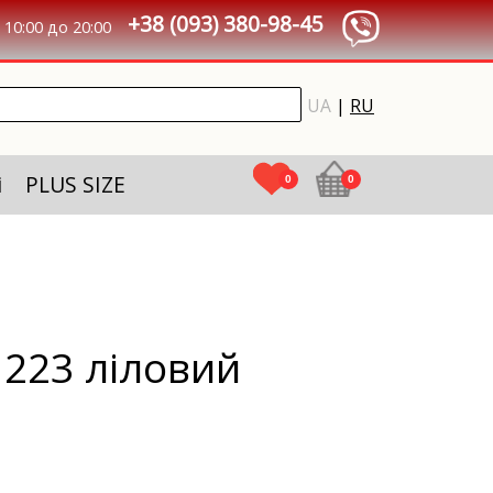
+38 (093) 380-98-45
10:00 до 20:00
UA
|
RU
і
PLUS SIZE
0
0
223 ліловий