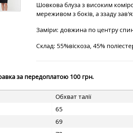
Шовкова блуза з високим комі
мереживом з боків, а ззаду зав'я
Заміри: довжина по центру спин
Склад:
55%віскоза, 45% поліесте
правка за передоплатою 100 грн.
Обхват талії
65
69