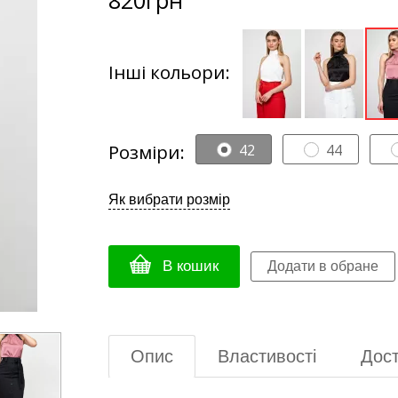
Інші кольори:
Розміри:
42
44
Як вибрати розмір
В кошик
Опис
Властивості
Дост