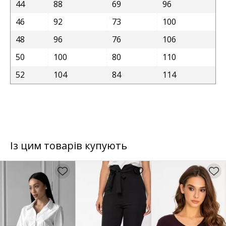
44
88
69
96
46
92
73
100
48
96
76
106
50
100
80
110
52
104
84
114
Із цим товарів купують