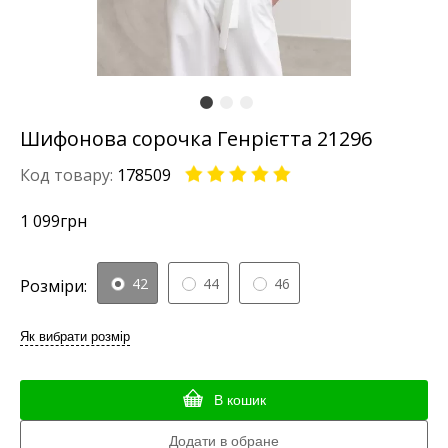
Шифонова сорочка Генрієтта 21296
Код товару:
178509
1 099
грн
42
44
46
Розміри:
Як вибрати розмір
В кошик