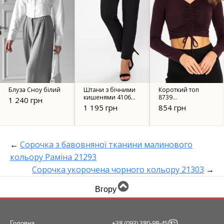
Блуза Сноу білий
Штани з бічними
Короткий топ
кишенями 4106
8739
1 240 грн
чорні
шоколадний
1 195 грн
854 грн
←
Сорочка з бавовняної тканини малинового
кольору Раміна 21293
Сорочка укорочена чорного кольору 21303
→
Вгору
+38 (093) 380-98-45
Головна