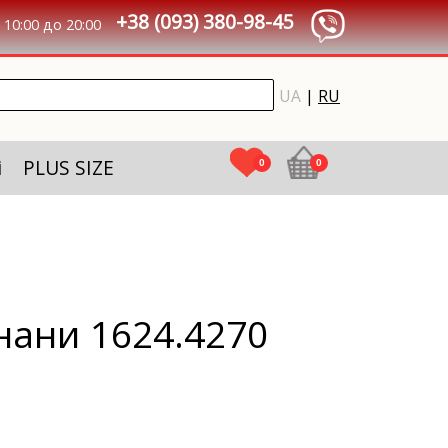
+38 (093) 380-98-45
10:00 до 20:00
UA
|
RU
і
PLUS SIZE
0
0
нани 1624.4270