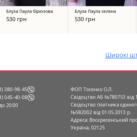
Блуза Паула зелена
Блуза " Алва "(чорний +
білий)
530 грн
735 грн
Широкі шт
3) 380-98-45
ФОП Тосенко О.Л.
Свідоцтво АБ №780753 від 1
3) 045-40-08
Свідоцтво платника єдиног
 до 20:00
№582002 від 01.05.2013 р.
Адреса: Воскресенський прос
Україна, 02125