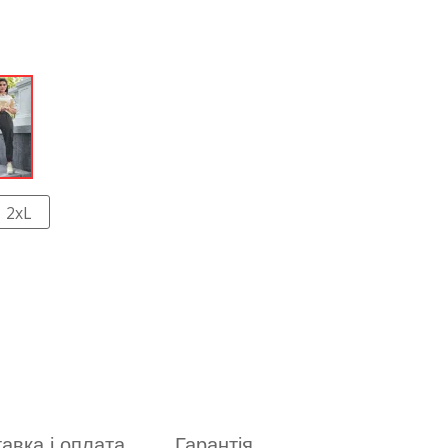
2xL
авка і оплата
Гарантія