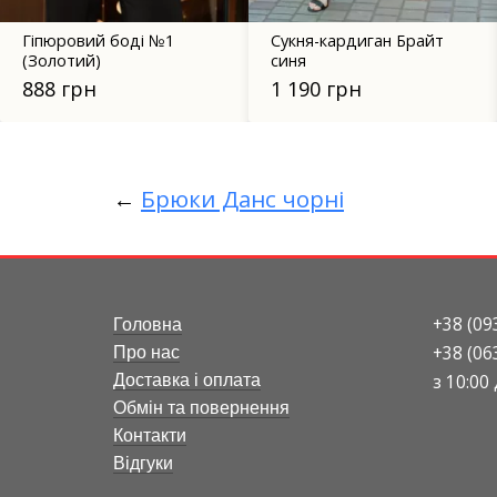
Сукня-кардиган Брайт
Блуза Паула бірюзова
синя
530 грн
1 190 грн
←
Брюки Данс чорні
+38 (09
Головна
+38 (06
Про нас
з 10:00
Доставка і оплата
Обмін та повернення
Контакти
Відгуки