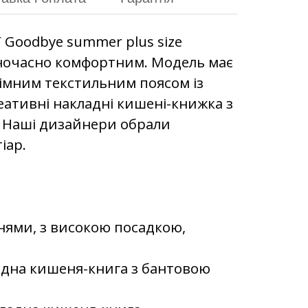
 Goodbye summer plus size
дночасно комфортним. Модель має
німним текстильним поясом із
еативні накладні кишені-книжка з
. Наші дизайнери обрали
іар.
нями, з високою посадкою,
адна кишеня-книга з бантовою