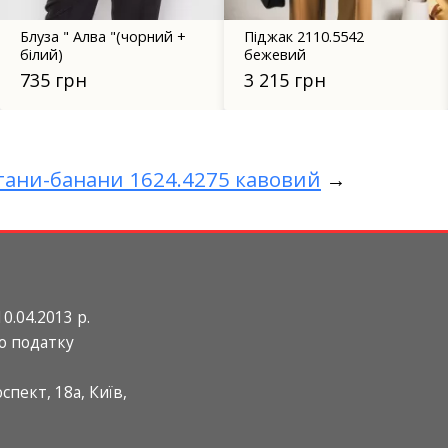
Піджак 2110.5542
Сукня 2132.5635 сірий
бежевий
1 720 грн
3 215 грн
ани-банани 1624.4275 кавовий
→
0.04.2013 р.
о податку
пект, 18а, Київ,