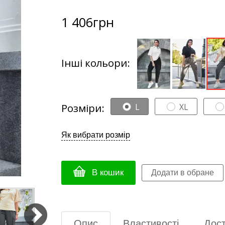
1 406
грн
Інші кольори:
Розміри:
L
XL
Як вибрати розмір
В кошик
Опис
Властивості
Дост