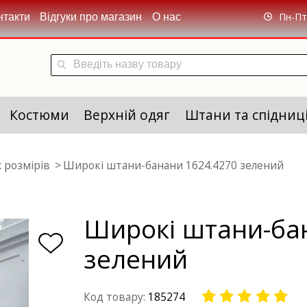
Пн-Пт 
нтакти
Відгуки про магазин
О нас
Костюми
Верхній одяг
Штани та спідниц
 розмірів
Широкі штани-банани 1624.4270 зелений
Широкі штани-ба
зелений
Код товару:
185274