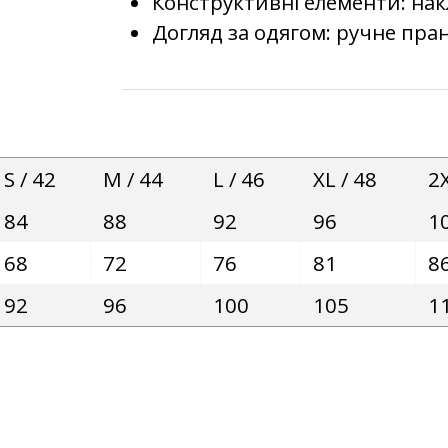
Конструктивні елементи: на
Догляд за одягом: ручне пран
S / 42
M / 44
L / 46
XL / 48
2X
84
88
92
96
1
68
72
76
81
8
92
96
100
105
1