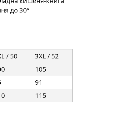
кладна кишеня-книга
ня до 30°
L / 50
3XL / 52
00
105
6
91
10
115