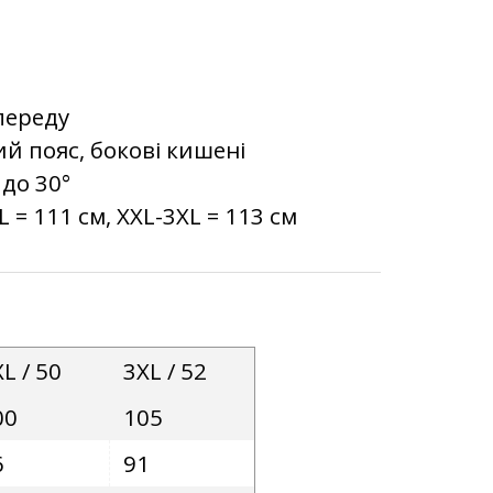
переду
й пояс, бокові кишені
 до 30°
 = 111 см, XXL-3XL = 113 см
L / 50
3XL / 52
00
105
6
91