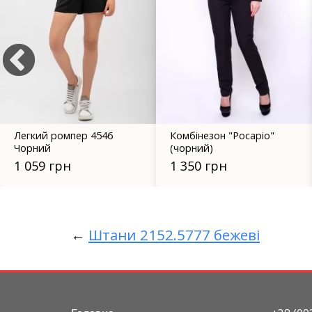
Легкий ромпер 4546
Комбінезон "Росаріо"
Чорний
(чорний)
1 059 грн
1 350 грн
←
Штани 2152.5777 бежеві