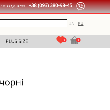
+38 (093) 380-98-45
10:00 до 20:00
UA
|
RU
і
PLUS SIZE
0
0
чорні