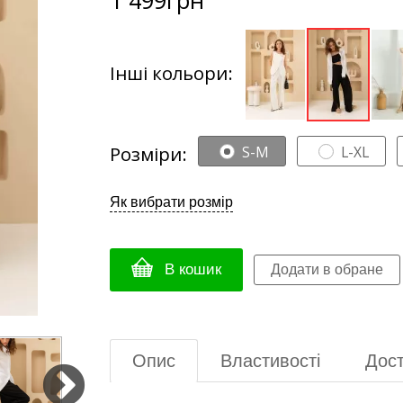
Інші кольори:
Розміри:
S-M
L-XL
Як вибрати розмір
В кошик
Опис
Властивості
Дост