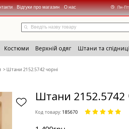
Пн-Пт 
нтакти
Відгуки про магазин
О нас
Костюми
Верхній одяг
Штани та спідниц
и
Штани 2152.5742 чорні
Штани 2152.5742 
Код товару:
185670
1 499
грн