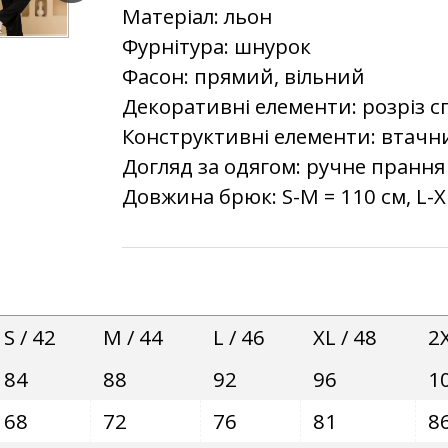
Матеріал: льон
Фурнітура: шнурок
Фасон: прямий, вільний
Декоративні елементи: розріз с
Конструктивні елементи: втачни
Догляд за одягом: ручне прання
Довжина брюк: S-M = 110 см, L-XL
S / 42
M / 44
L / 46
XL / 48
2X
84
88
92
96
1
68
72
76
81
8