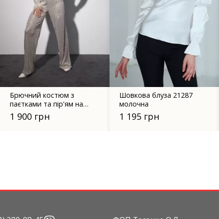
Брючний костюм з
Шовкова блуза 21287
паєтками та пір'ям на
молочна
рукавах - 9549 бежевий
1 900 грн
1 195 грн