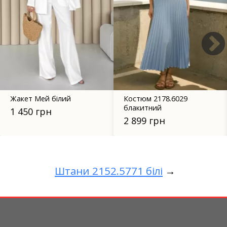
Жакет Мей білий
Костюм 2178.6029
блакитний
1 450 грн
2 899 грн
Штани 2152.5771 білі
→