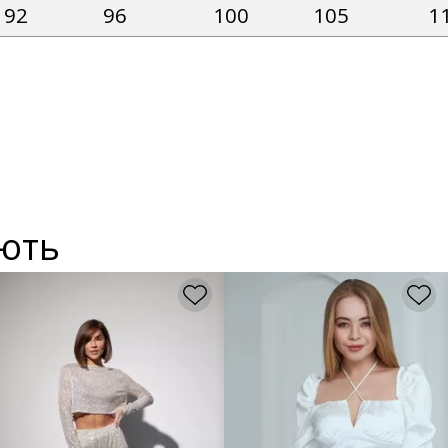
92
96
100
105
1
ують