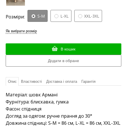
S-M
L-XL
XXL-3XL
Розміри:
Як вибрати розмір
В кошик
Опис
Властивості
Доставка і оплата
Гарантія
Матеріал: шовк Армані
Фурнітура: блискавка, гумка
Фасон: спідниця
Догляд за одягом: ручне прання до 30°
Довжина спідниці: S-M = 86 см, L-XL = 86 см, XXL-3XL