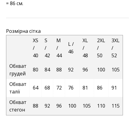
= 86 см.
Розмірна сітка
XS
S
M
XL
2XL
3XL
L /
/
/
/
/
/
/
46
40
42
44
48
50
52
Обхват
80
84
88
92
96
100
105
грудей
Обхват
64
68
72
76
81
86
91
талії
Обхват
88
92
96
100
105
110
115
стегон