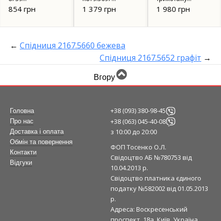
шоколадний
чорний
біфлекс зі
854 грн
1 379 грн
1 980 грн
строчкою 4626
←
Спідниця 2167.5660 бежева
Спідниця 2167.5652 графіт
→
Вгору
+38 (093) 380-98-45
Головна
+38 (063) 045-40-08
Про нас
з 10:00 до 20:00
Доставка і оплата
Обмін та повернення
ФОП Тосенко О.Л.
Контакти
Свідоцтво АБ №780753 від
Відгуки
10.04.2013 р.
Свідоцтво платника єдиного
податку №582002 від 01.05.2013
р.
Адреса: Воскресенський
проспект, 18а, Київ, Україна,