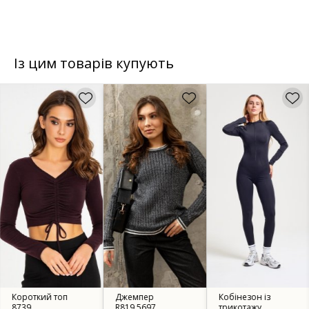
Із цим товарів купують
Короткий топ
Джемпер
Кобінезон із
8739
R819.5697
трикотажу