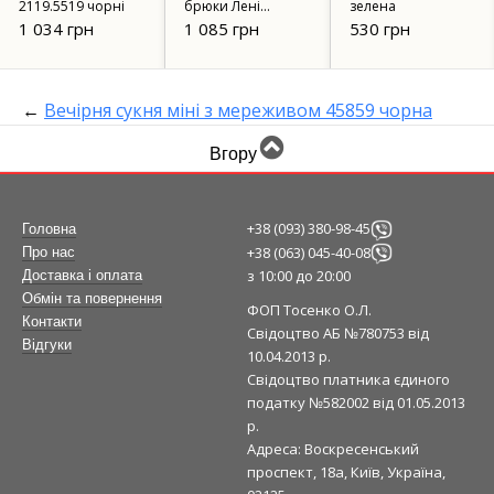
брюки Лені
зелена
поясом на гумці
темно-сірі
кольору айворі
1 085 грн
530 грн
1 056 грн
←
Вечірня сукня міні з мереживом 45859 чорна
Вгору
+38 (093) 380-98-45
Головна
+38 (063) 045-40-08
Про нас
з 10:00 до 20:00
Доставка і оплата
Обмін та повернення
ФОП Тосенко О.Л.
Контакти
Свідоцтво АБ №780753 від
Відгуки
10.04.2013 р.
Свідоцтво платника єдиного
податку №582002 від 01.05.2013
р.
Адреса: Воскресенський
проспект, 18а, Київ, Україна,