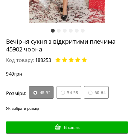
Вечірня сукня з відкритими плечима
45902 чорна
Код товару:
188253
949
грн
48-52
54-58
60-64
Розміри:
Як вибрати розмір
В кошик