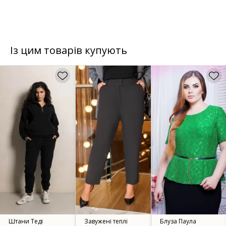
Із цим товарів купують
Завужені теплі
Блуза Паула
Джоггери з