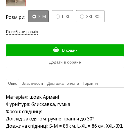
S-M
L-XL
XXL-3XL
Розміри:
Як вибрати розмір
В кошик
Опис
Властивості
Доставка і оплата
Гарантія
Матеріал: шовк Армані
Фурнітура: блискавка, гумка
Фасон: спідниця
Догляд за одягом: ручне прання до 30°
Довжина спідниці: S-M = 86 см, L-XL = 86 см, XXL-3XL