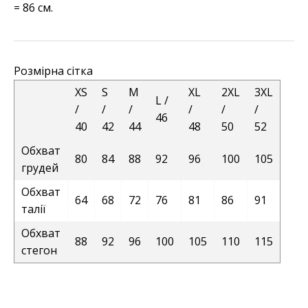
= 86 см.
Розмірна сітка
XS
S
M
XL
2XL
3XL
L /
/
/
/
/
/
/
46
40
42
44
48
50
52
Обхват
80
84
88
92
96
100
105
грудей
Обхват
64
68
72
76
81
86
91
талії
Обхват
88
92
96
100
105
110
115
стегон