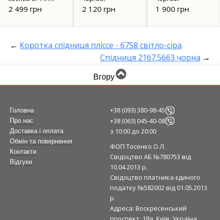
чорний
2 499 грн
2 120 грн
1 900 грн
←
Коротка спідниця пліссе - 6758 світло-сіра
Спідниця 2167.5663 чорна
→
Вгору
+38 (093) 380-98-45
Головна
+38 (063) 045-40-08
Про нас
з 10:00 до 20:00
Доставка і оплата
Обмін та повернення
ФОП Тосенко О.Л.
Контакти
Свідоцтво АБ №780753 від
Відгуки
10.04.2013 р.
Свідоцтво платника єдиного
податку №582002 від 01.05.2013
р.
Адреса: Воскресенський
проспект, 18а, Київ, Україна,