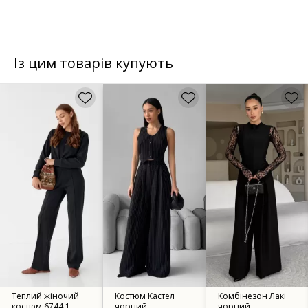
Із цим товарів купують
Теплий жіночий
Костюм Кастел
Комбінезон Лакі
костюм 6744.1
чорний
чорний