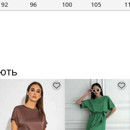
92
96
100
105
1
ують