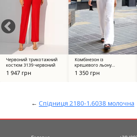
Червоний трикотажний
Комбінезон із
костюм 3139 червоний
крешевого льону
молочний відтінок 4609
1 947 грн
1 350 грн
←
Спідниця 2180-1.6038 молочна