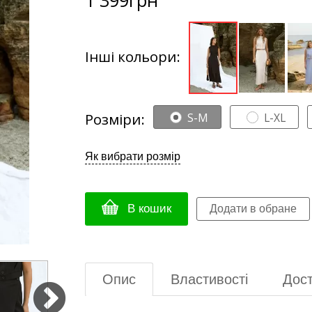
Інші кольори:
Розміри:
S-M
L-XL
Як вибрати розмір
В кошик
Опис
Властивості
Дост