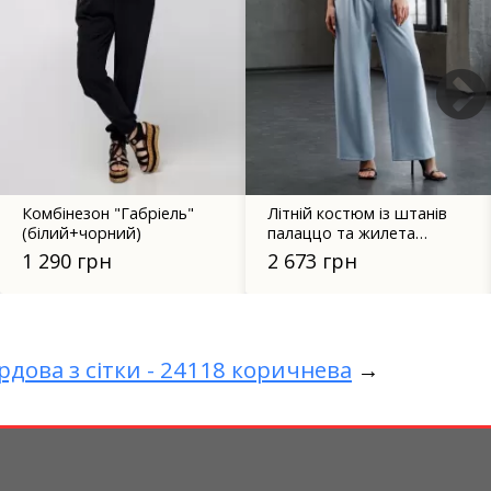
Комбінезон "Габріель"
Літній костюм із штанів
(білий+чорний)
палаццо та жилета
блакитний 3189
1 290 грн
2 673 грн
рдова з сітки - 24118 коричнева
→