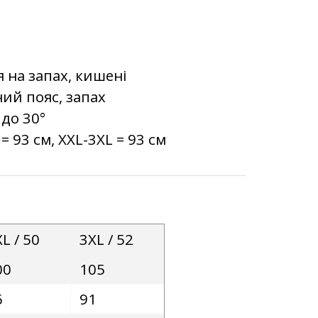
 на запах, кишені
ний пояс, запах
 до 30°
= 93 см, XXL-3XL = 93 см
L / 50
3XL / 52
00
105
6
91