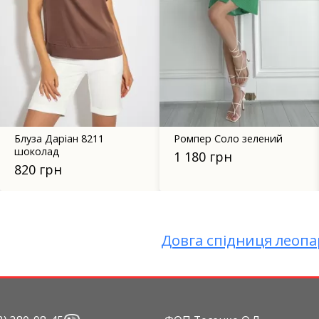
Блуза Даріан 8211
Ромпер Соло зелений
шоколад
1 180 грн
820 грн
Довга спідниця леопа