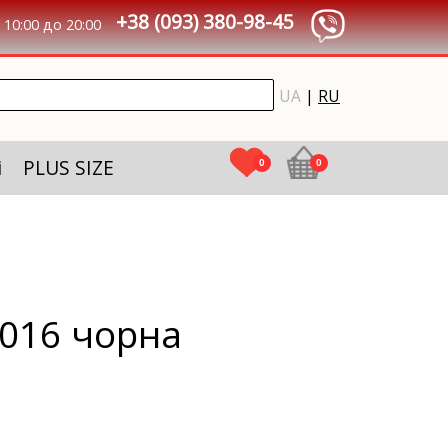
+38 (093) 380-98-45
10:00 до 20:00
UA
|
RU
і
PLUS SIZE
0
0
6016 чорна