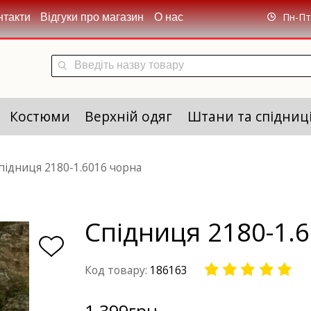
Пн-Пт 
нтакти
Відгуки про магазин
О нас
Костюми
Верхній одяг
Штани та спідниц
підниця 2180-1.6016 чорна
Спідниця 2180-1.
Код товару:
186163
1 399
грн