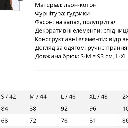
Матеріал: льон-котон
Фурнітура: ґудзики
Фасон: на запах, полупритал
Декоративні елементи: спідниця
Конструктивні елементи: відріз
Догляд за одягом: ручне прання
Довжина брюк: S-M = 93 см, L-XL 
S / 42
M / 44
L / 46
XL / 48
2X
84
88
92
96
1
68
72
76
81
8