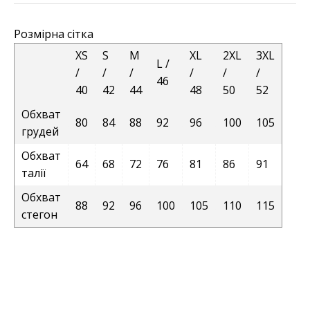
Розмірна сітка
XS
S
M
XL
2XL
3XL
L /
/
/
/
/
/
/
46
40
42
44
48
50
52
Обхват
80
84
88
92
96
100
105
грудей
Обхват
64
68
72
76
81
86
91
талії
Обхват
88
92
96
100
105
110
115
стегон