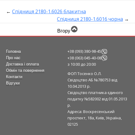
←
Спідниця 2180-1.6026 блакитна
Спідниця 2180-1.6016 чорна
→
Вгору
+38 (093) 380-98-45
Головна
+38 (063) 045-40-08
Про нас
з 10:00 до 20:00
Доставка і оплата
Обмін та повернення
ФОП Тосенко О.Л.
Контакти
Свідоцтво АБ №780753 від
Відгуки
10.04.2013 р.
Свідоцтво платника єдиного
податку №582002 від 01.05.2013
р.
Адреса: Воскресенський
проспект, 18а, Київ, Україна,
02125