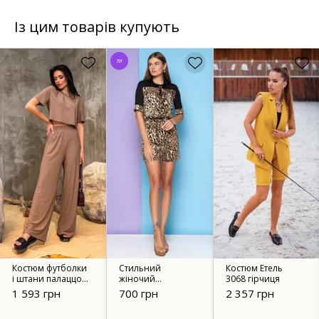
Із цим товарів купують
Хіт
Костюм футболки
Стильний
Костюм Етель
і штани палаццо з
жіночий
3068 гірчиця
трикотаж 3194
комбінезон Томі
1 593 грн
700 грн
2 357 грн
коричневий