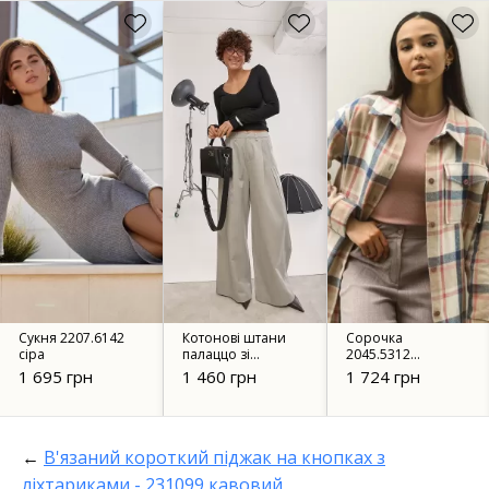
Сукня 2207.6142
Котонові штани
Сорочка
сіра
палаццо зі
2045.5312
складками 25088
блакитний з
1 695 грн
1 460 грн
1 724 грн
сірі
рожевим
←
В'язаний короткий піджак на кнопках з
ліхтариками - 231099 кавовий