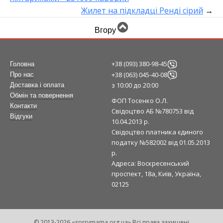
Жилет на підкладці Ренді сірий
→
Вгору
+38 (093) 380-98-45
Головна
+38 (063) 045-40-08
Про нас
з 10:00 до 20:00
Доставка і оплата
Обмін та повернення
ФОП Тосенко О.Л.
Контакти
Свідоцтво АБ №780753 від
Відгуки
10.04.2013 р.
Свідоцтво платника єдиного
податку №582002 від 01.05.2013
р.
Адреса: Воскресенський
проспект, 18а, Київ, Україна,
02125
© 2013-2026 «sorrymama.org.ua» Всі права захищені