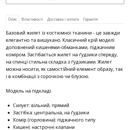
Опис
Властивості
Доставка і оплата
Гарантія
Базовий жилет із костюмної тканини - це завжди
елегантно та вишукано. Класичний крій моделі
доповнений кишенями-обманками, піджачним
коміром. Застібається жилет на ґудзики спереду,
на спинці стильна складка з ґудзиками. Жилет
можна носити, як самостійний елемент образу, так
і в комбінації з сорочкою чи блузою.
Модель на підкладі.
Силует: вільний, прямий
Застібка: центральна, на ґудзики
Комір (горловина): піджачного типу
Кишені: настрочні клапани