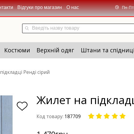
Пн-Пт 
нтакти
Відгуки про магазин
О нас
Костюми
Верхній одяг
Штани та спідниц
підкладці Ренді сірий
Жилет на підкладц
Код товару:
187709
1 470
грн