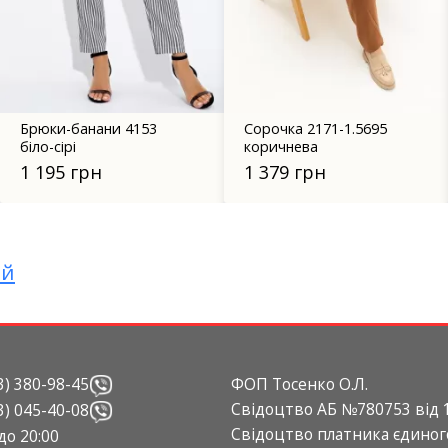
Сорочка 2171-1.5695
Штани гербі хакі
коричнева
1 400 грн
1 379 грн
ий
3) 380-98-45
ФОП Тосенко О.Л.
Свідоцтво АБ №780753 від 1
3) 045-40-08
Свідоцтво платника єдиног
 до 20:00