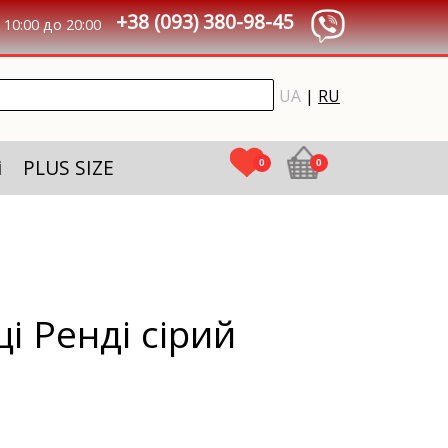
+38 (093) 380-98-45
10:00 до 20:00
UA
|
RU
і
PLUS SIZE
0
0
і Ренді сірий