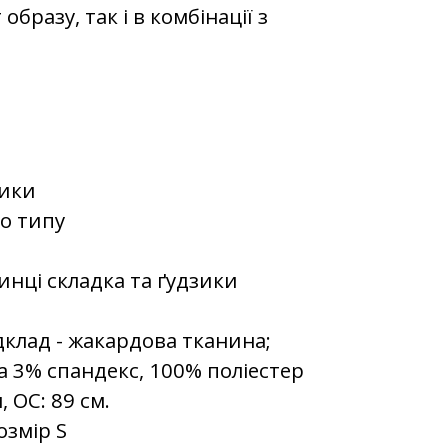
бразу, так і в комбінації з
зики
го типу
инці складка та ґудзики
дклад - жакардова тканина;
а 3% спандекс, 100% поліестер
, ОС: 89 см.
озмір S