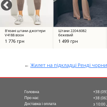
Штани 2204.6082
Брюки-банани 4153
бежевий
біло-сірі
1 499 грн
1 195 грн
←
Жилет на підкладці Ренді чорн
+38 (09
Головна
+38 (06
Про нас
з 10:00
Доставка і оплата