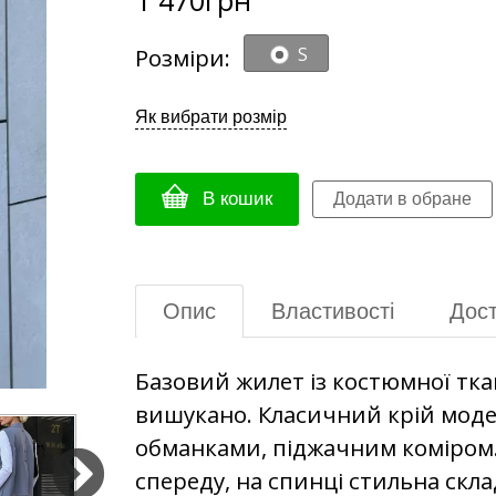
Розміри:
S
Як вибрати розмір
В кошик
Опис
Властивості
Дост
Базовий жилет із костюмної тка
вишукано. Класичний крій мод
обманками, піджачним коміром.
спереду, на спинці стильна скл