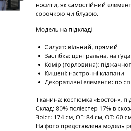
носити, як самостійний елемент о
сорочкою чи блузою.
Модель на підкладі.
Силует: вільний, прямий
Застібка: центральна, на ґуд
Комір (горловина): піджачно
Кишені: настрочні клапани
Декоративні елементи: по сп
Тканина: костюмка «Бостон», пі
Склад: 80% поліестер 17% віскоз
Зріст: 174 см, ОГ: 84 см, ОТ: 60 см
На фото представлена модель р