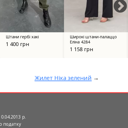
Широкі штани-палаццо
Трикотажне обтягуюче
Еліна 4284
плаття 1450.1 сіре
1 158 грн
1 599 грн
Жилет Ніка зелений
→
0.04.2013 р.
о податку