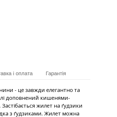
авка і оплата
Гарантія
нини - це завжди елегантно та
елі доповнений кишенями-
 Застібається жилет на ґудзики
адка з ґудзиками. Жилет можна